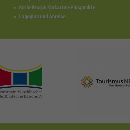
Kurbeitrag & Kurkarten-Pluspunkte
Lageplan und Anreise
nrw-
nrw-tourismus.de
heilbaeder.de