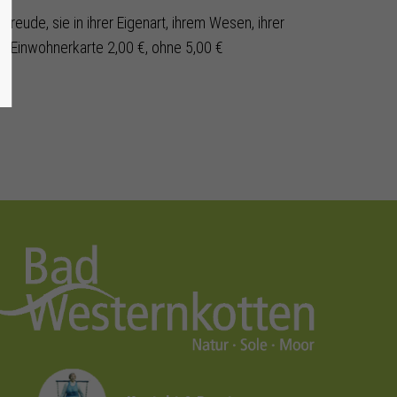
reude, sie in ihrer Eigenart, ihrem Wesen, ihrer
-/Einwohnerkarte 2,00 €, ohne 5,00 €