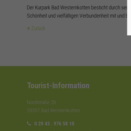
Der Kurpark Bad Westernkotten besticht durch seine V
Schönheit und vielfältigen Verbundenheit mit und B
Zurück
Tourist-Information
Nordstraße 2b
59597 Bad Westernkotten
0 29 43 . 976 58 10