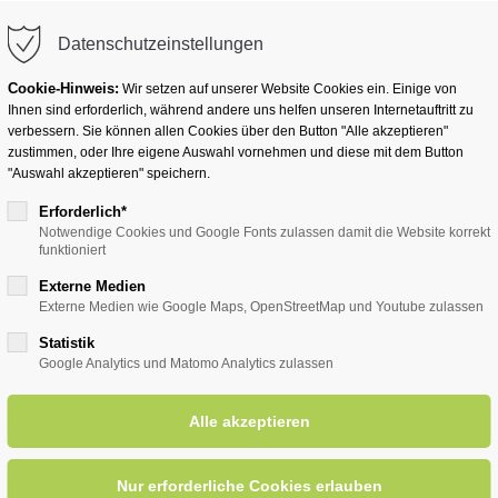
info@badwesternkotten.de
Datenschutzeinstellungen
Cookie-Hinweis:
Wir setzen auf unserer Website Cookies ein. Einige von
Ihnen sind erforderlich, während andere uns helfen unseren Internetauftritt zu
verbessern. Sie können allen Cookies über den Button "Alle akzeptieren"
zustimmen, oder Ihre eigene Auswahl vornehmen und diese mit dem Button
Ihr Heilbad
Übernachten
Für Ihre Gesun
"Auswahl akzeptieren" speichern.
Erforderlich*
Notwendige Cookies und Google Fonts zulassen damit die Website korrekt
funktioniert
entsreader (Timeline)
Externe Medien
Externe Medien wie Google Maps, OpenStreetMap und Youtube zulassen
Statistik
Google Analytics und Matomo Analytics zulassen
nette Frederking
17.09.2025, 
ORT: KURHA