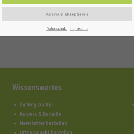
ielfalt an einheimischen Solitärbäumen. Es ist immer eine große F
edeutung für uns Menschen vorzustellen. Teilnahmegebühr: Mit Kur
Datenschutz
Impressum
Wissenswertes
Ihr Weg zur Kur
Kurpark & Kurhalle
Newsletter bestellen
Ortsprospekt bestellen