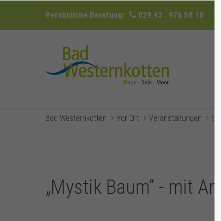
Persönliche Beratung:
029 43 . 976 58 10
Bad Westernkotten
Vor Ort
Veranstaltungen
Ev
„Mystik Baum“ - mit An