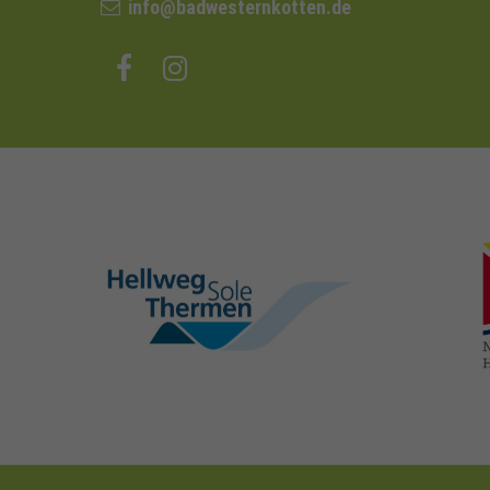
info@badwesternkotten.de
hellweg-sole-
thermen.de