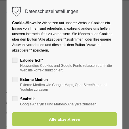
Menu
Datenschutzeinstellungen
Cookie-Hinweis:
Wir setzen auf unserer Website Cookies ein.
Einige von Ihnen sind erforderlich, während andere uns helfen
unseren Internetauftritt zu verbessern. Sie können allen Cookies
Mitreißende Musik von "A
über den Button "Alle akzeptieren" zustimmen, oder Ihre eigene
Auswahl vornehmen und diese mit dem Button "Auswahl
bis Z" mit Dieter Hunecke
akzeptieren" speichern.
Erforderlich*
Notwendige Cookies und Google Fonts zulassen damit die
15.07.2026, 15:00
Website korrekt funktioniert
ORT: KURHALLE
Externe Medien
Externe Medien wie Google Maps, OpenStreetMap und
Youtube zulassen
Mitreißende Musik: Fox, Boogie, Schlager, 80er bis zu
Statistik
aktuellen Chart-Hits, präsentiert durch Dieter Hunecke.
Google Analytics und Matomo Analytics zulassen
Mit Kur-/Einwohnerkarte frei, ohne 3,00 €
Zurück