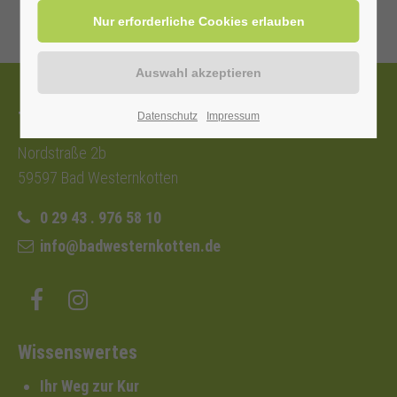
Tourist-Information
Datenschutz
Impressum
Nordstraße 2b
59597 Bad Westernkotten
0 29 43 . 976 58 10
info@badwesternkotten.de
Wissenswertes
Ihr Weg zur Kur