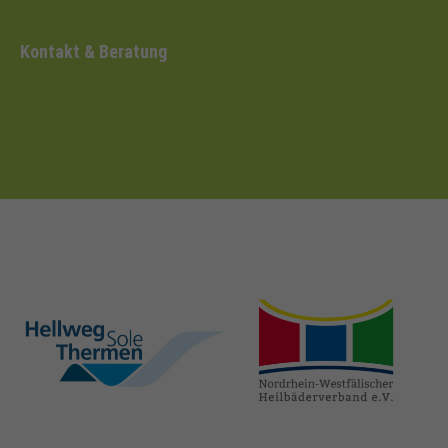
Kontakt & Beratung
hellweg-sole-
nrw-
thermen.de
heilbaeder.de