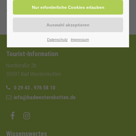
Zurück
Datenschutz
Impressum
Tourist-Information
Nordstraße 2b
59597 Bad Westernkotten
0 29 43 . 976 58 10
info@badwesternkotten.de
Wissenswertes