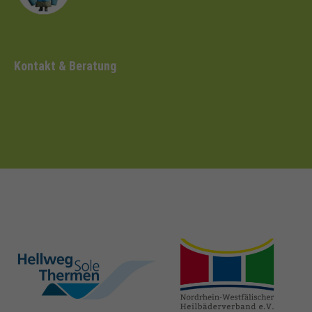
Kontakt & Beratung
hellweg-sole-
nrw-
thermen.de
heilbaeder.de