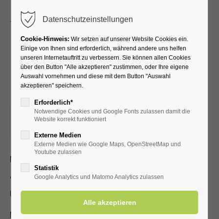
Menu
Datenschutzeinstellungen
Cookie-Hinweis:
Wir setzen auf unserer Website Cookies ein.
Einige von Ihnen sind erforderlich, während andere uns helfen
unseren Internetauftritt zu verbessern. Sie können allen Cookies
Mitmachcomedy -
über den Button "Alle akzeptieren" zustimmen, oder Ihre eigene
Auswahl vornehmen und diese mit dem Button "Auswahl
Musikschule Hohenstein
akzeptieren" speichern.
Erforderlich*
Notwendige Cookies und Google Fonts zulassen damit die
16.02.2025, 15:00
Website korrekt funktioniert
ORT: KURHALLE
Externe Medien
Externe Medien wie Google Maps, OpenStreetMap und
Youtube zulassen
Mitmachcomedy - Musikschule Hohenstein
Statistik
Google Analytics und Matomo Analytics zulassen
"Frau Hohenstein und Gustav Grinslich bitten zum
Unterricht"
Mit Kur-/Einwohnerkarte frei, ohne 3,00 €