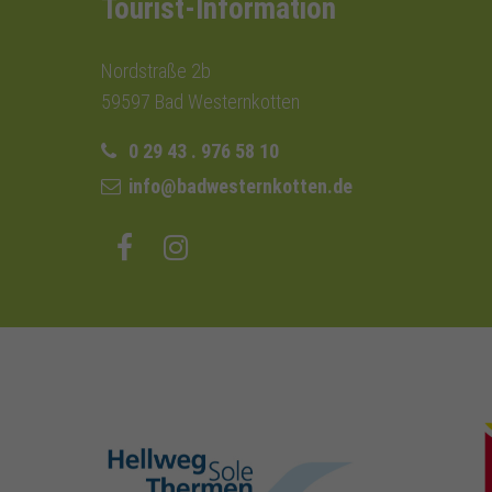
Tourist-Information
Nordstraße 2b
59597 Bad Westernkotten
0 29 43 . 976 58 10
info@badwesternkotten.de
hellweg-sole-