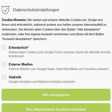
info@badwesternkotten.de
Datenschutzeinstellungen
Cookie-Hinweis:
Wir setzen auf unserer Website Cookies ein. Einige von
Ihnen sind erforderlich, während andere uns helfen unseren Internetauftritt zu
verbessern. Sie können allen Cookies über den Button "Alle akzeptieren"
zustimmen, oder Ihre eigene Auswahl vornehmen und diese mit dem Button
Ihr Heilbad
Übernachten
Für Ihre Gesun
"Auswahl akzeptieren" speichern.
Erforderlich*
Notwendige Cookies und Google Fonts zulassen damit die Website korrekt
funktioniert
entsreader (Timeline)
Externe Medien
Externe Medien wie Google Maps, OpenStreetMap und Youtube zulassen
Statistik
Google Analytics und Matomo Analytics zulassen
fühlvolle Stimme - singt Schl