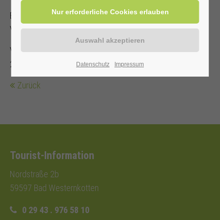
Es steht nur eine begrenzte Anzahl an Sitzplätzen zur
Verfügung!
Veranstalter: Kurverwaltung Bad Westernkotten, Telefon: 0
29 43 . 976 58 10
Datenschutz
Impressum
Zurück
Tourist-Information
Nordstraße 2b
59597 Bad Westernkotten
0 29 43 . 976 58 10