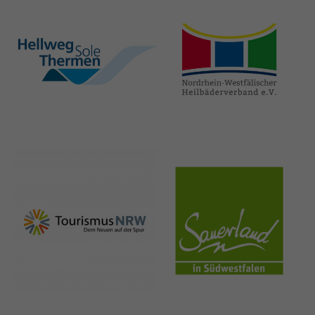
hellweg-sole-
nrw-
thermen.de
heilbaeder.de
nrw-
sauerland.co
tourismus.de
m