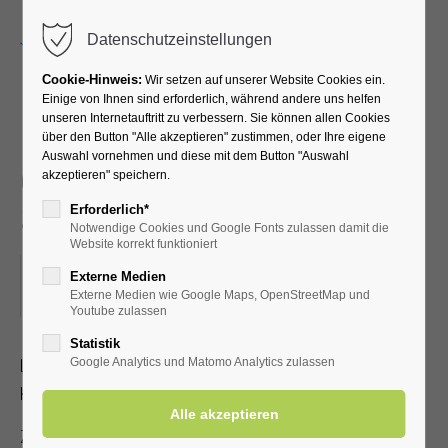
Menu
Datenschutzeinstellungen
Cookie-Hinweis:
Wir setzen auf unserer Website Cookies ein.
Einige von Ihnen sind erforderlich, während andere uns helfen
unseren Internetauftritt zu verbessern. Sie können allen Cookies
Michael Esprit - die
über den Button "Alle akzeptieren" zustimmen, oder Ihre eigene
Auswahl vornehmen und diese mit dem Button "Auswahl
gefühlvolle Stimme - singt
akzeptieren" speichern.
Schlager & Balladen
Erforderlich*
Notwendige Cookies und Google Fonts zulassen damit die
Website korrekt funktioniert
13.03.2024, 15:00
Externe Medien
Externe Medien wie Google Maps, OpenStreetMap und
ORT: KURHALLE
Youtube zulassen
Statistik
Leidenschaft und Hingabe für die Musik machen dieses
Google Analytics und Matomo Analytics zulassen
Konzert zu einem echten Ohrenschmaus.
Zutritt mit gültiger Kur- /Einwohnerkarte