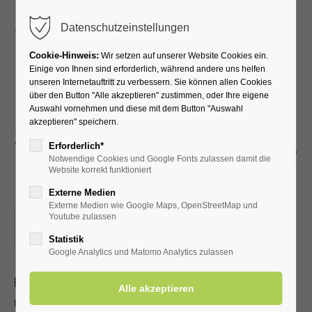
Menu
Datenschutzeinstellungen
Cookie-Hinweis:
Wir setzen auf unserer Website Cookies ein.
Einige von Ihnen sind erforderlich, während andere uns helfen
unseren Internetauftritt zu verbessern. Sie können allen Cookies
Luxis Puppentheater „Herr
über den Button "Alle akzeptieren" zustimmen, oder Ihre eigene
Auswahl vornehmen und diese mit dem Button "Auswahl
Zausel und Frau
akzeptieren" speichern.
Tausendschön“ eine kleine
Erforderlich*
Notwendige Cookies und Google Fonts zulassen damit die
Liebes-Geschichte
Website korrekt funktioniert
Externe Medien
Externe Medien wie Google Maps, OpenStreetMap und
29.03.2026, 15:00
Youtube zulassen
ORT: KURHALLE
Statistik
Google Analytics und Matomo Analytics zulassen
Bei faszinierenden Geschichten rund um Kasper, Zauberer
und Co. kommt keine Langeweile auf. Kleine frivole