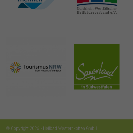
thermen.de
heilbaeder.de
nrw-
sauerland.co
tourismus.de
m
© Copyright 2026 • Heilbad Westernkotten GmbH