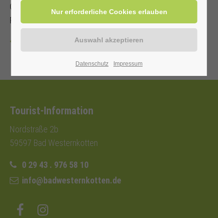
Geschichten auch für Mama, Papa, Oma und Opa im
Repertoir. Eintritt frei
Zurück
Datenschutz
Impressum
Tourist-Information
Nordstraße 2b
59597 Bad Westernkotten
0 29 43 . 976 58 10
info@badwesternkotten.de