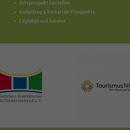
Ortsprospekt bestellen
Kurbeitrag & Kurkarten-Pluspunkte
Lageplan und Anreise
nrw-
nrw-tourismus.de
heilbaeder.de