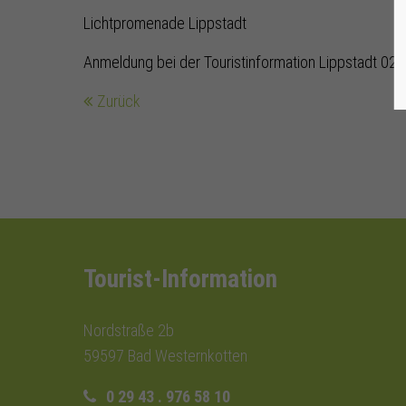
Lichtpromenade Lippstadt
Anmeldung bei der Touristinformation Lippstadt 0
Zurück
Tourist-Information
Nordstraße 2b
59597 Bad Westernkotten
0 29 43 . 976 58 10