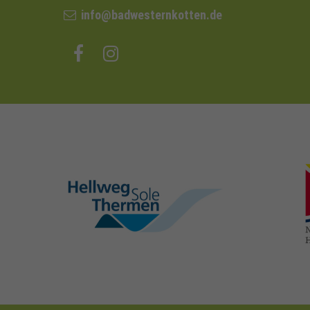
info@badwesternkotten.de
hellweg-sole-
thermen.de