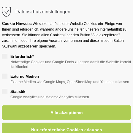
info@badwesternkotten.de
Datenschutzeinstellungen
Cookie-Hinweis:
Wir setzen auf unserer Website Cookies ein. Einige von
Ihnen sind erforderlich, während andere uns helfen unseren Internetauftritt zu
verbessern. Sie können allen Cookies über den Button "Alle akzeptieren"
zustimmen, oder Ihre eigene Auswahl vornehmen und diese mit dem Button
Ihr Heilbad
Übernachten
Für Ihre Gesun
"Auswahl akzeptieren" speichern.
Erforderlich*
Notwendige Cookies und Google Fonts zulassen damit die Website korrekt
funktioniert
entsreader (Timeline)
Externe Medien
Externe Medien wie Google Maps, OpenStreetMap und Youtube zulassen
Statistik
Google Analytics und Matomo Analytics zulassen
rittene (versch. Streckenläng