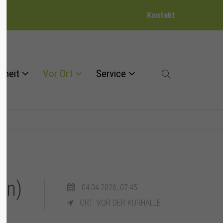
Kontakt
dheit
Vor Ort
Service
en)
04.04.2026, 07:45
ORT: VOR DER KURHALLE