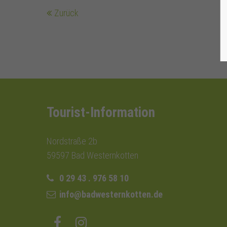
Zurück
Tourist-Information
Nordstraße 2b
59597 Bad Westernkotten
0 29 43 . 976 58 10
info@badwesternkotten.de