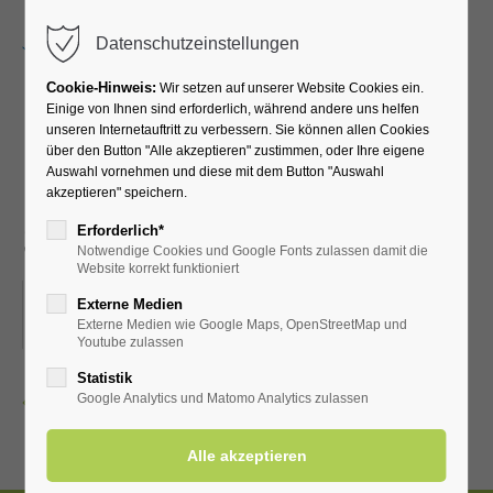
Menu
Datenschutzeinstellungen
Cookie-Hinweis:
Wir setzen auf unserer Website Cookies ein.
Einige von Ihnen sind erforderlich, während andere uns helfen
unseren Internetauftritt zu verbessern. Sie können allen Cookies
Lauftreff für
über den Button "Alle akzeptieren" zustimmen, oder Ihre eigene
Auswahl vornehmen und diese mit dem Button "Auswahl
Fortgeschrittene (versch.
akzeptieren" speichern.
Streckenlängen)
Erforderlich*
Notwendige Cookies und Google Fonts zulassen damit die
Website korrekt funktioniert
28.03.2026, 07:45
Externe Medien
Externe Medien wie Google Maps, OpenStreetMap und
ORT: VOR DER KURHALLE
Youtube zulassen
Statistik
Zurück
Google Analytics und Matomo Analytics zulassen