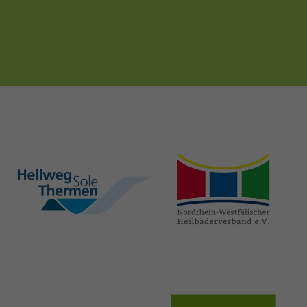
hellweg-sole-
nrw-
thermen.de
heilbaeder.de