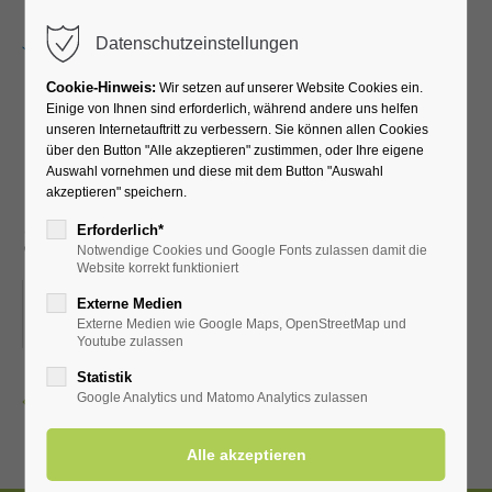
Menu
Datenschutzeinstellungen
Cookie-Hinweis:
Wir setzen auf unserer Website Cookies ein.
Einige von Ihnen sind erforderlich, während andere uns helfen
unseren Internetauftritt zu verbessern. Sie können allen Cookies
Lauftreff für
über den Button "Alle akzeptieren" zustimmen, oder Ihre eigene
Auswahl vornehmen und diese mit dem Button "Auswahl
Fortgeschrittene (versch.
akzeptieren" speichern.
Streckenlängen)
Erforderlich*
Notwendige Cookies und Google Fonts zulassen damit die
Website korrekt funktioniert
18.03.2026, 19:30
Externe Medien
Externe Medien wie Google Maps, OpenStreetMap und
ORT: VOR DER KURHALLE
Youtube zulassen
Statistik
Zurück
Google Analytics und Matomo Analytics zulassen