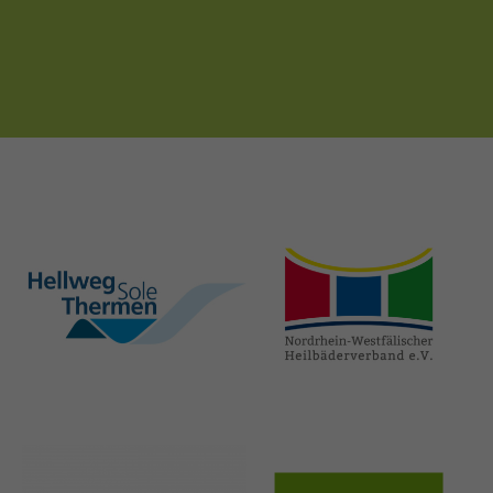
hellweg-sole-
nrw-
thermen.de
heilbaeder.de