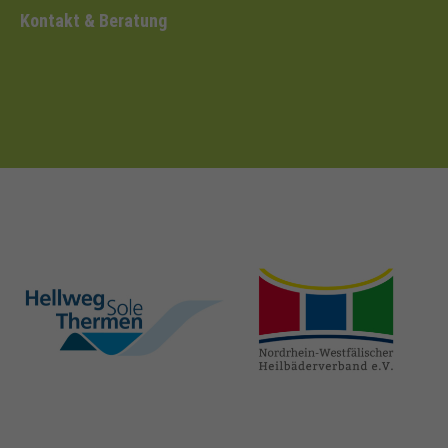
Kontakt & Beratung
hellweg-sole-
nrw-
thermen.de
heilbaeder.de