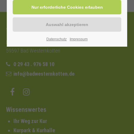
Tourist-Information
Datenschutz
Impressum
Nordstraße 2b
59597 Bad Westernkotten
0 29 43 . 976 58 10
info@badwesternkotten.de
Wissenswertes
Ihr Weg zur Kur
Kurpark & Kurhalle