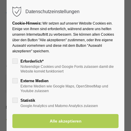
Menu
Datenschutzeinstellungen
Cookie-Hinweis:
Wir setzen auf unserer Website Cookies ein.
Einige von Ihnen sind erforderlich, während andere uns helfen
unseren Internetauftritt zu verbessern. Sie können allen Cookies
Lauftreff für
über den Button "Alle akzeptieren" zustimmen, oder Ihre eigene
Auswahl vornehmen und diese mit dem Button "Auswahl
Fortgeschrittene (versch.
akzeptieren" speichern.
Streckenlängen)
Erforderlich*
Notwendige Cookies und Google Fonts zulassen damit die
Website korrekt funktioniert
06.01.2025, 07:45
Externe Medien
Externe Medien wie Google Maps, OpenStreetMap und
ORT: VOR DER KURHALLE
Youtube zulassen
Statistik
mit dem LTV aktiv Bad Westernkotten
Google Analytics und Matomo Analytics zulassen
Zurück