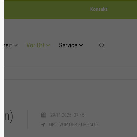
Kontakt
dheit
Vor Ort
Service
en)
29.11.2025, 07:45
ORT: VOR DER KURHALLE