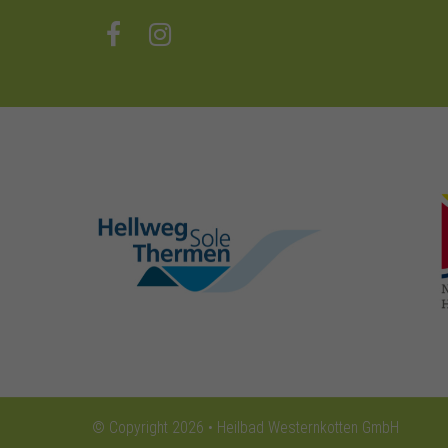
hellweg-sole-
thermen.de
© Copyright 2026 • Heilbad Westernkotten GmbH