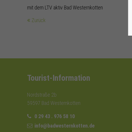
mit dem LTV aktiv Bad Westernkotten
Zurück
Tourist-Information
Nordstraße 2b
59597 Bad Westernkotten
0 29 43 . 976 58 10
info@badwesternkotten.de