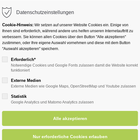
info@badwesternkotten.de
Datenschutzeinstellungen
Cookie-Hinweis:
Wir setzen auf unserer Website Cookies ein. Einige von
Ihnen sind erforderlich, während andere uns helfen unseren Internetauftritt zu
verbessern. Sie können allen Cookies über den Button "Alle akzeptieren"
zustimmen, oder Ihre eigene Auswahl vornehmen und diese mit dem Button
Ihr Heilbad
Übernachten
Für Ihre Gesun
"Auswahl akzeptieren" speichern.
Erforderlich*
Notwendige Cookies und Google Fonts zulassen damit die Website korrekt
funktioniert
entsreader (Timeline)
Externe Medien
Externe Medien wie Google Maps, OpenStreetMap und Youtube zulassen
Statistik
Google Analytics und Matomo Analytics zulassen
rittene (versch. Streckenläng