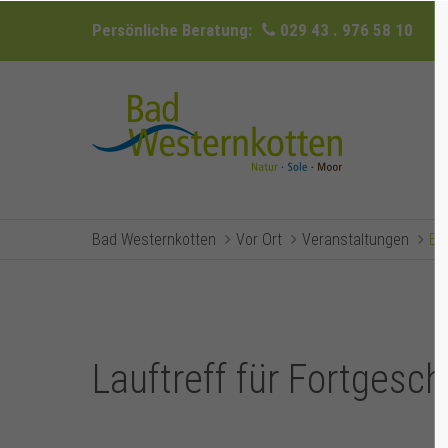
Persönliche Beratung:
029 43 . 976 58 10
Bad Westernkotten
Vor Ort
Veranstaltungen
Ev
Lauftreff für Fortgesch