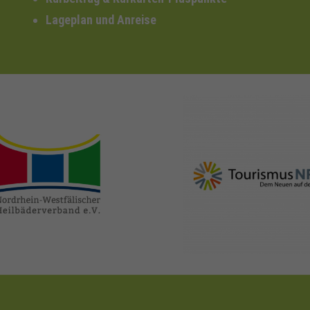
Lageplan und Anreise
nrw-
nrw-tourismus.de
heilbaeder.de