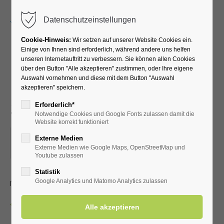
Menu
Datenschutzeinstellungen
Cookie-Hinweis:
Wir setzen auf unserer Website Cookies ein.
Einige von Ihnen sind erforderlich, während andere uns helfen
unseren Internetauftritt zu verbessern. Sie können allen Cookies
Lauftreff für
über den Button "Alle akzeptieren" zustimmen, oder Ihre eigene
Auswahl vornehmen und diese mit dem Button "Auswahl
Fortgeschrittene (versch.
akzeptieren" speichern.
Streckenlängen)
Erforderlich*
Notwendige Cookies und Google Fonts zulassen damit die
Website korrekt funktioniert
22.11.2025, 07:45
Externe Medien
Externe Medien wie Google Maps, OpenStreetMap und
ORT: VOR DER KURHALLE
Youtube zulassen
Statistik
mit dem LTV aktiv Bad Westernkotten
Google Analytics und Matomo Analytics zulassen
Zurück