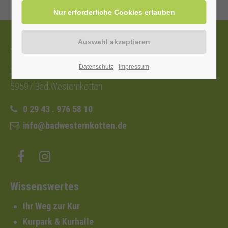
Tourist-Information
Datenschutz
Impressum
Nordstraße 2b
59597 Bad Westernkotten
0 29 43 . 976 58 10
info@badwesternkotten.de
Wissenswertes
Ihr Weg zur Kur
Kurpark & Kurhalle