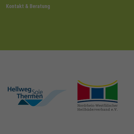
Kontakt & Beratung
hellweg-sole-
nrw-
thermen.de
heilbaeder.de