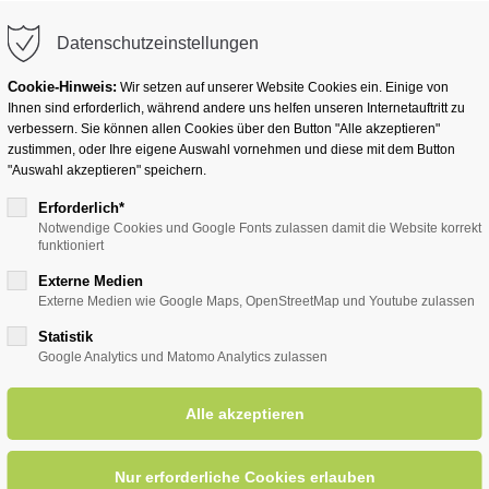
info@badwesternkotten.de
Datenschutzeinstellungen
Cookie-Hinweis:
Wir setzen auf unserer Website Cookies ein. Einige von
Ihnen sind erforderlich, während andere uns helfen unseren Internetauftritt zu
verbessern. Sie können allen Cookies über den Button "Alle akzeptieren"
zustimmen, oder Ihre eigene Auswahl vornehmen und diese mit dem Button
Ihr Heilbad
Übernachten
Für Ihre Gesun
"Auswahl akzeptieren" speichern.
Erforderlich*
Notwendige Cookies und Google Fonts zulassen damit die Website korrekt
funktioniert
entsreader (Timeline)
Externe Medien
Externe Medien wie Google Maps, OpenStreetMap und Youtube zulassen
Statistik
Google Analytics und Matomo Analytics zulassen
rittene (versch. Streckenläng