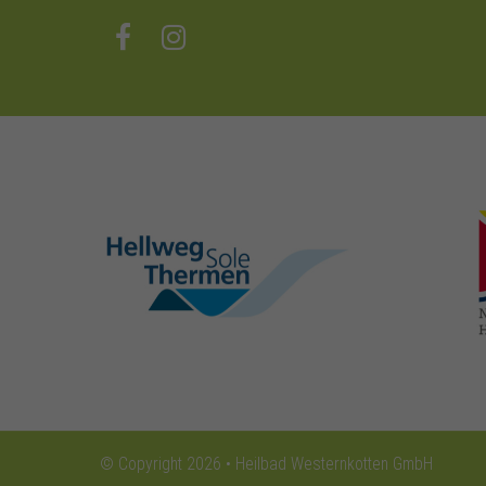
hellweg-sole-
thermen.de
© Copyright 2026 • Heilbad Westernkotten GmbH