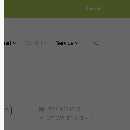
Kontakt
dheit
Vor Ort
Service
en)
27.09.2025, 07:45
ORT: VOR DER KURHALLE