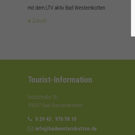
mit dem LTV aktiv Bad Westernkotten
Zurück
Tourist-Information
Nordstraße 2b
59597 Bad Westernkotten
0 29 43 . 976 58 10
info@badwesternkotten.de