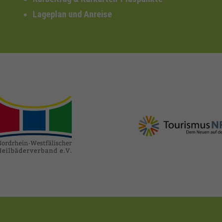
Lageplan und Anreise
nrw-
nrw-tourismus.de
heilbaeder.de