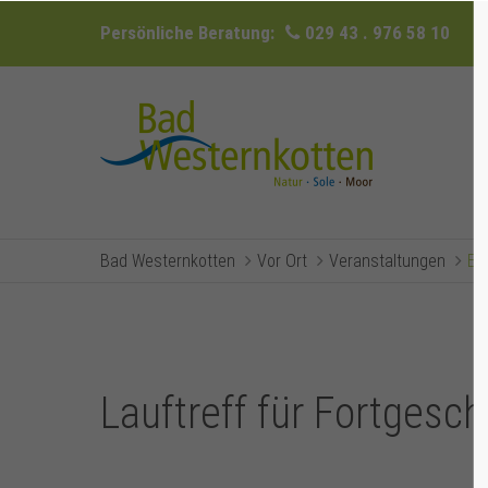
Persönliche Beratung:
029 43 . 976 58 10
Bad Westernkotten
Vor Ort
Veranstaltungen
Ev
Lauftreff für Fortgesch