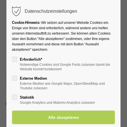
Menu
Datenschutzeinstellungen
Cookie-Hinweis:
Wir setzen auf unserer Website Cookies ein.
Einige von Ihnen sind erforderlich, während andere uns helfen
unseren Internetauftritt zu verbessern. Sie können allen Cookies
Lauftreff für
über den Button "Alle akzeptieren" zustimmen, oder Ihre eigene
Auswahl vornehmen und diese mit dem Button "Auswahl
Fortgeschrittene (versch.
akzeptieren" speichern.
Streckenlängen)
Erforderlich*
Notwendige Cookies und Google Fonts zulassen damit die
Website korrekt funktioniert
23.08.2025, 07:45
Externe Medien
Externe Medien wie Google Maps, OpenStreetMap und
ORT: VOR DER KURHALLE
Youtube zulassen
Statistik
mit dem LTV aktiv Bad Westernkotten
Google Analytics und Matomo Analytics zulassen
Zurück