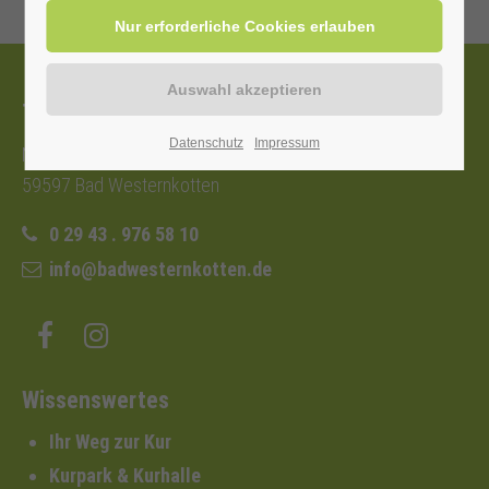
Tourist-Information
Datenschutz
Impressum
Nordstraße 2b
59597 Bad Westernkotten
0 29 43 . 976 58 10
info@badwesternkotten.de
Wissenswertes
Ihr Weg zur Kur
Kurpark & Kurhalle