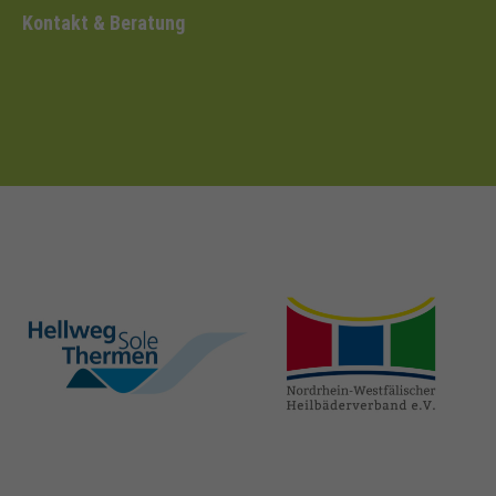
Kontakt & Beratung
hellweg-sole-
nrw-
thermen.de
heilbaeder.de