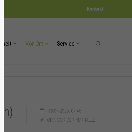
Kontakt
dheit
Vor Ort
Service
en)
18.07.2026, 07:45
ORT: VOR DER KURHALLE