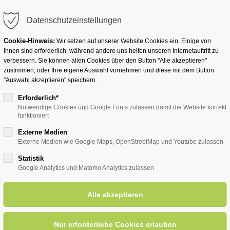
info@badwesternkotten.de
Datenschutzeinstellungen
Cookie-Hinweis:
Wir setzen auf unserer Website Cookies ein. Einige von
Ihnen sind erforderlich, während andere uns helfen unseren Internetauftritt zu
verbessern. Sie können allen Cookies über den Button "Alle akzeptieren"
zustimmen, oder Ihre eigene Auswahl vornehmen und diese mit dem Button
Ihr Heilbad
Übernachten
Für Ihre Gesun
"Auswahl akzeptieren" speichern.
Erforderlich*
Notwendige Cookies und Google Fonts zulassen damit die Website korrekt
funktioniert
entsreader (Timeline)
Externe Medien
Externe Medien wie Google Maps, OpenStreetMap und Youtube zulassen
Statistik
Google Analytics und Matomo Analytics zulassen
rittene (versch. Streckenläng