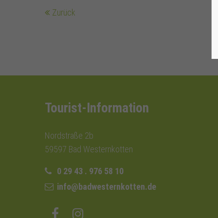
Zurück
Tourist-Information
Nordstraße 2b
59597 Bad Westernkotten
0 29 43 . 976 58 10
info@badwesternkotten.de