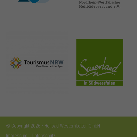
nrw-
sauerland.co
tourismus.de
m
© Copyright 2026 • Heilbad Westernkotten GmbH
Impressum
Datenschutz