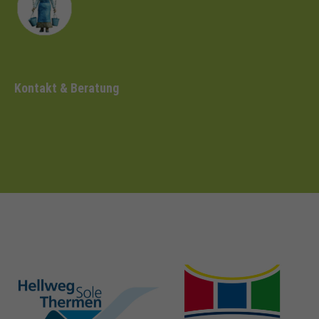
Kontakt & Beratung
hellweg-sole-
nrw-
thermen.de
heilbaeder.de