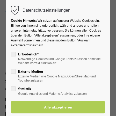
Menu
Datenschutzeinstellungen
Cookie-Hinweis:
Wir setzen auf unserer Website Cookies ein.
Einige von Ihnen sind erforderlich, während andere uns helfen
unseren Internetauftritt zu verbessern. Sie können allen Cookies
Lampionfest
über den Button "Alle akzeptieren" zustimmen, oder Ihre eigene
Auswahl vornehmen und diese mit dem Button "Auswahl
akzeptieren" speichern.
15.08.2026, 15:00
Erforderlich*
ORT: KURPARK UND KURHALLE
Notwendige Cookies und Google Fonts zulassen damit die
Website korrekt funktioniert
Externe Medien
Schlemmer‑ und Verkaufsstände laden zum Genießen und
Externe Medien wie Google Maps, OpenStreetMap und
Stöbern ein. Um
17:00
Uhr findet die offizielle Eröffnung
Youtube zulassen
statt. Durch das Programm führt
DJ Käpt’n Käse
.
Statistik
Google Analytics und Matomo Analytics zulassen
Der
Magier Jannick Holste
verzaubert Sie auf der großen
Bühne, bevor am Abend die
Band STRIKE
für mitreißende
Live‑Musik sorgt. Die Show wird von einer