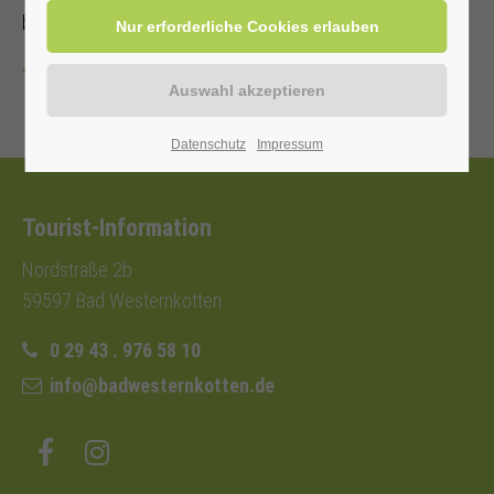
beeindruckenden Lasershow umrahmt.
Zurück
Datenschutz
Impressum
Tourist-Information
Nordstraße 2b
59597 Bad Westernkotten
0 29 43 . 976 58 10
info@badwesternkotten.de