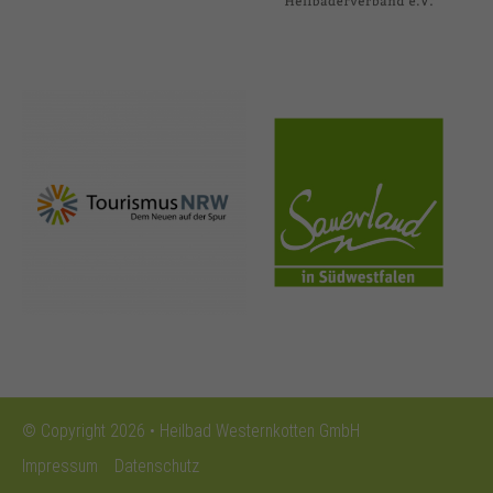
nrw-
sauerland.co
tourismus.de
m
© Copyright 2026 • Heilbad Westernkotten GmbH
Impressum
Datenschutz