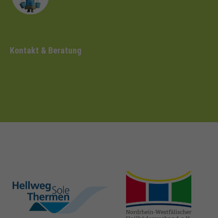
Kontakt & Beratung
hellweg-sole-
nrw-
thermen.de
heilbaeder.de