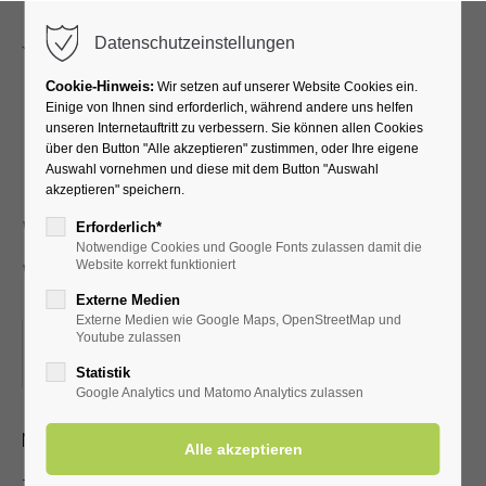
Menu
Datenschutzeinstellungen
Cookie-Hinweis:
Wir setzen auf unserer Website Cookies ein.
Einige von Ihnen sind erforderlich, während andere uns helfen
unseren Internetauftritt zu verbessern. Sie können allen Cookies
Kurgastbegrüßung -
über den Button "Alle akzeptieren" zustimmen, oder Ihre eigene
Auswahl vornehmen und diese mit dem Button "Auswahl
Neues und
akzeptieren" speichern.
Wissenswertes aus Bad
Erforderlich*
Notwendige Cookies und Google Fonts zulassen damit die
Westernkotten
Website korrekt funktioniert
Externe Medien
Externe Medien wie Google Maps, OpenStreetMap und
09.03.2026, 15:00
Youtube zulassen
ORT: KURHALLE
Statistik
Google Analytics und Matomo Analytics zulassen
Neues aus unserem Kurort für unsere Gäste