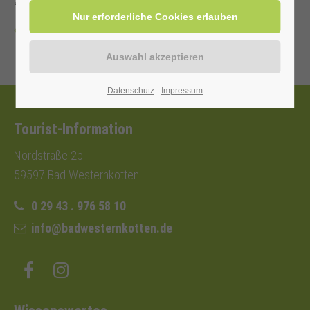
Zutritt mit Kur-/Einwohnerkarte
Zurück
Datenschutz
Impressum
Tourist-Information
Nordstraße 2b
59597 Bad Westernkotten
0 29 43 . 976 58 10
info@badwesternkotten.de