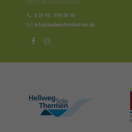
59597 Bad Westernkotten
0 29 43 . 976 58 10
info@badwesternkotten.de
hellweg-sole-
thermen.de