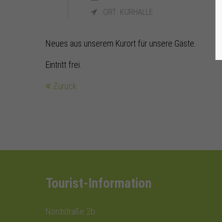
ORT: KURHALLE
Neues aus unserem Kurort für unsere Gäste.
Eintritt frei.
Zurück
Tourist-Information
Nordstraße 2b