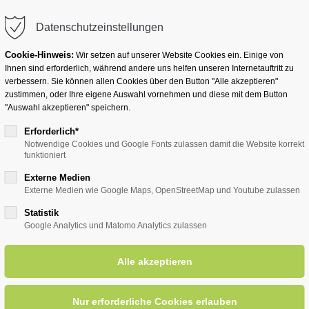
info@badwesternkotten.de
Datenschutzeinstellungen
Cookie-Hinweis:
Wir setzen auf unserer Website Cookies ein. Einige von
Ihnen sind erforderlich, während andere uns helfen unseren Internetauftritt zu
verbessern. Sie können allen Cookies über den Button "Alle akzeptieren"
zustimmen, oder Ihre eigene Auswahl vornehmen und diese mit dem Button
Ihr Heilbad
Übernachten
Für Ihre Gesun
"Auswahl akzeptieren" speichern.
Erforderlich*
Notwendige Cookies und Google Fonts zulassen damit die Website korrekt
funktioniert
entsreader (Timeline)
Externe Medien
Externe Medien wie Google Maps, OpenStreetMap und Youtube zulassen
Statistik
Google Analytics und Matomo Analytics zulassen
eues und Wissenswertes aus