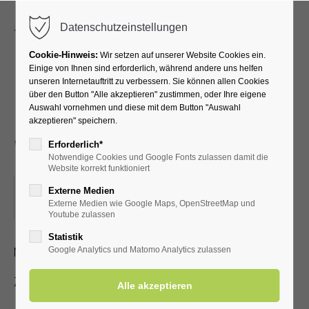
Menu
Datenschutzeinstellungen
Cookie-Hinweis:
Wir setzen auf unserer Website Cookies ein.
Einige von Ihnen sind erforderlich, während andere uns helfen
unseren Internetauftritt zu verbessern. Sie können allen Cookies
Kurgastbegrüßung -
über den Button "Alle akzeptieren" zustimmen, oder Ihre eigene
Auswahl vornehmen und diese mit dem Button "Auswahl
Neues aus Bad
akzeptieren" speichern.
Westernkotten
Erforderlich*
Notwendige Cookies und Google Fonts zulassen damit die
Website korrekt funktioniert
02.03.2026, 15:00
Externe Medien
Externe Medien wie Google Maps, OpenStreetMap und
ORT: KURHALLE
Youtube zulassen
Statistik
Neues aus unserem Kurort für unsere Gäste
Google Analytics und Matomo Analytics zulassen
Zutritt mit Kur-/Einwohnerkarte