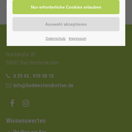
Zurück
Datenschutz
Impressum
Tourist-Information
Nordstraße 2b
59597 Bad Westernkotten
0 29 43 . 976 58 10
info@badwesternkotten.de
Wissenswertes
Ihr Weg zur Kur