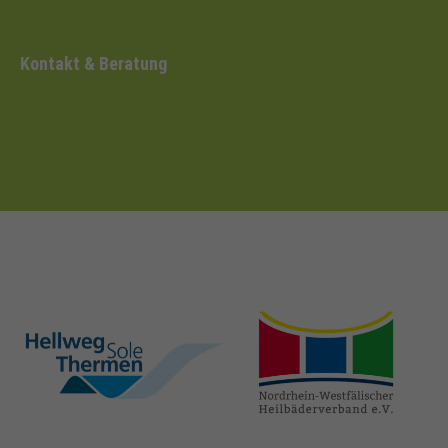
Kontakt & Beratung
hellweg-sole-
nrw-
thermen.de
heilbaeder.de