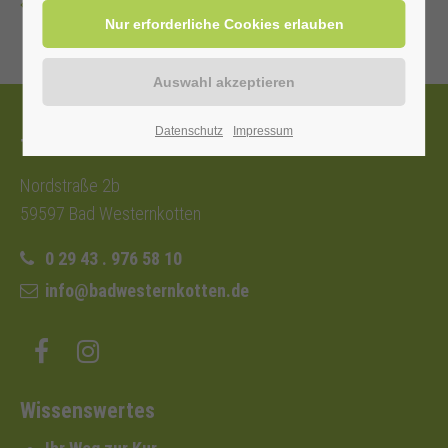
Zurück
Datenschutz
Impressum
Tourist-Information
Nordstraße 2b
59597 Bad Westernkotten
0 29 43 . 976 58 10
info@badwesternkotten.de
Wissenswertes