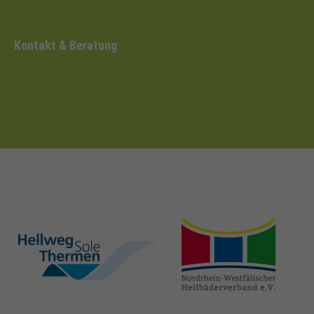
Kontakt & Beratung
hellweg-sole-
nrw-
thermen.de
heilbaeder.de