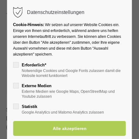
Menu
Datenschutzeinstellungen
Cookie-Hinweis:
Wir setzen auf unserer Website Cookies ein.
Einige von Ihnen sind erforderlich, während andere uns helfen
unseren Internetauftritt zu verbessern. Sie können allen Cookies
Kreativkurs mit Pia-Marie
über den Button "Alle akzeptieren" zustimmen, oder Ihre eigene
Auswahl vornehmen und diese mit dem Button "Auswahl
und Petra
akzeptieren" speichern.
Erforderlich*
Notwendige Cookies und Google Fonts zulassen damit die
13.05.2025, 19:00–21:00
Website korrekt funktioniert
ORT: KLINIK WIESENGRUND, KREATIVRAUM IM
Externe Medien
UNTERGESCHOSS
Externe Medien wie Google Maps, OpenStreetMap und
Youtube zulassen
Statistik
Sommer, Sonne, Strand mit Stempeltechnik, malen und
Google Analytics und Matomo Analytics zulassen
Deko
(Dauer ca. 1 – 2 Stunden)