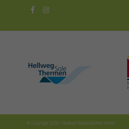
hellweg-sole-
thermen.de
© Copyright 2026 • Heilbad Westernkotten GmbH