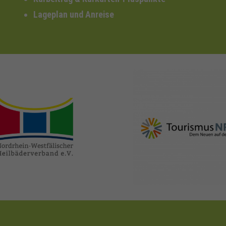
Lageplan und Anreise
nrw-
nrw-tourismus.de
heilbaeder.de