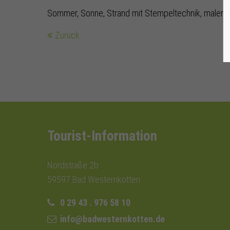
Sommer, Sonne, Strand mit Stempeltechnik, malen u
Zurück
Tourist-Information
Nordstraße 2b
59597 Bad Westernkotten
0 29 43 . 976 58 10
info@badwesternkotten.de