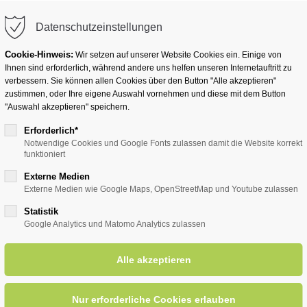
info@badwesternkotten.de
Datenschutzeinstellungen
Cookie-Hinweis:
Wir setzen auf unserer Website Cookies ein. Einige von
Ihnen sind erforderlich, während andere uns helfen unseren Internetauftritt zu
verbessern. Sie können allen Cookies über den Button "Alle akzeptieren"
zustimmen, oder Ihre eigene Auswahl vornehmen und diese mit dem Button
Ihr Heilbad
Übernachten
Für Ihre Gesun
"Auswahl akzeptieren" speichern.
Erforderlich*
Notwendige Cookies und Google Fonts zulassen damit die Website korrekt
funktioniert
entsreader (Timeline)
Externe Medien
Externe Medien wie Google Maps, OpenStreetMap und Youtube zulassen
Statistik
Google Analytics und Matomo Analytics zulassen
rie und Petra
22.07.2025, 19:00
ORT: KLINIK WIESE