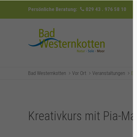
Persönliche Beratung:
029 43 . 976 58 10
Bad Westernkotten
Vor Ort
Veranstaltungen
Ev
Kreativkurs mit Pia-Ma