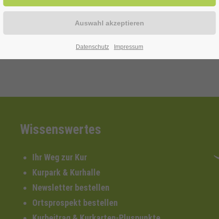
nd Deko (Dauer ca. 1 – 2 Stunden)
Datenschutz
Impressum
Wissenswertes
Ihr Weg zur Kur
Kurpark & Kurhalle
Newsletter bestellen
Ortsprospekt bestellen
Kurbeitrag & Kurkarten-Pluspunkte