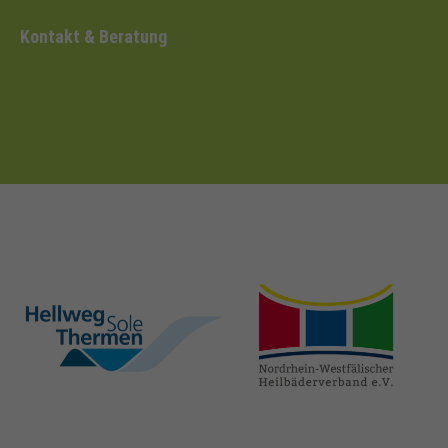
Kontakt & Beratung
hellweg-sole-
nrw-
thermen.de
heilbaeder.de