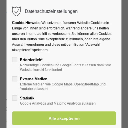
Menu
Datenschutzeinstellungen
Cookie-Hinweis:
Wir setzen auf unserer Website Cookies ein.
Einige von Ihnen sind erforderlich, während andere uns helfen
unseren Internetauftritt zu verbessern. Sie können allen Cookies
Kreativkurs mit Pia-Marie
über den Button "Alle akzeptieren" zustimmen, oder Ihre eigene
Auswahl vornehmen und diese mit dem Button "Auswahl
und Petra
akzeptieren" speichern.
Erforderlich*
Notwendige Cookies und Google Fonts zulassen damit die
28.04.2026, 19:00
Website korrekt funktioniert
ORT: KLINIK WIESENGRUND KREATIVRAUM IM
Externe Medien
UNTERGESCHOSS
Externe Medien wie Google Maps, OpenStreetMap und
Youtube zulassen
Statistik
Malen, Stempeltechnik und Deko
Google Analytics und Matomo Analytics zulassen
Ohne Anmeldung, Dauer ca. 1 – 2 Stunden
Zurück