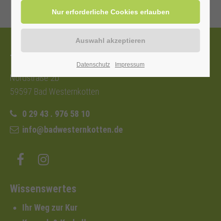
Tourist-Information
Datenschutz
Impressum
Nordstraße 2b
59597 Bad Westernkotten
0 29 43 . 976 58 10
info@badwesternkotten.de
Wissenswertes
Ihr Weg zur Kur