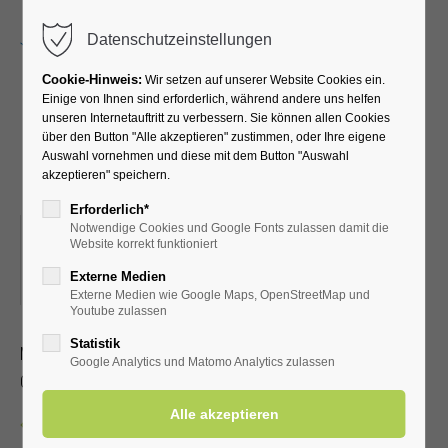
Menu
Datenschutzeinstellungen
Cookie-Hinweis:
Wir setzen auf unserer Website Cookies ein.
Einige von Ihnen sind erforderlich, während andere uns helfen
unseren Internetauftritt zu verbessern. Sie können allen Cookies
Kreativkurs mit Pia-Marie
über den Button "Alle akzeptieren" zustimmen, oder Ihre eigene
Auswahl vornehmen und diese mit dem Button "Auswahl
und Petra
akzeptieren" speichern.
Erforderlich*
Notwendige Cookies und Google Fonts zulassen damit die
07.04.2026, 19:30
Website korrekt funktioniert
ORT: KLINIK WIESENGRUND KREATIVRAUM IM
Externe Medien
UNTERGESCHOSS
Externe Medien wie Google Maps, OpenStreetMap und
Youtube zulassen
Statistik
Malen, Stempeltechnik und Deko
Google Analytics und Matomo Analytics zulassen
Ohne Anmeldung, Dauer ca. 1 – 2 Stunden
Zurück