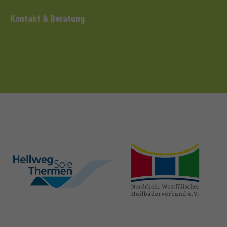
Kontakt & Beratung
hellweg-sole-
nrw-
thermen.de
heilbaeder.de