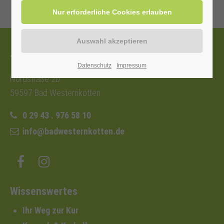
Tourist-Information
Datenschutz
Impressum
Nordstraße 2b
59597 Bad Westernkotten
0 29 43 . 976 58 10
info@badwesternkotten.de
Wissenswertes
Ihr Weg zur Kur