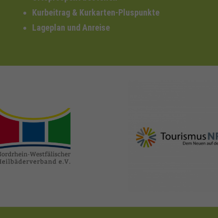
Kurbeitrag & Kurkarten-Pluspunkte
Lageplan und Anreise
nrw-
nrw-tourismus.de
heilbaeder.de