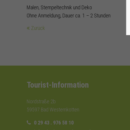
Malen, Stempeltechnik und Deko
Ohne Anmeldung, Dauer ca. 1 – 2 Stunden
Zurück
Tourist-Information
Nordstraße 2b
59597 Bad Westernkotten
0 29 43 . 976 58 10