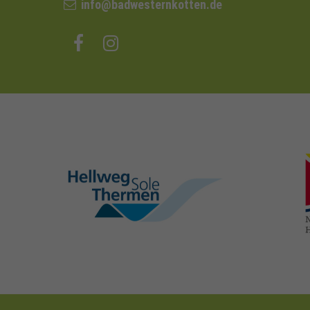
info@badwesternkotten.de
hellweg-sole-
thermen.de