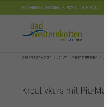
Persönliche Beratung:
029 43 . 976 58 10
Bad Westernkotten
Vor Ort
Veranstaltungen
Ev
Kreativkurs mit Pia-Ma