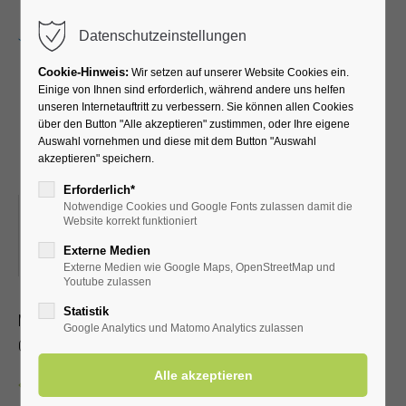
Menu
Datenschutzeinstellungen
Cookie-Hinweis:
Wir setzen auf unserer Website Cookies ein.
Einige von Ihnen sind erforderlich, während andere uns helfen
unseren Internetauftritt zu verbessern. Sie können allen Cookies
Kreativkurs mit Pia-Marie
über den Button "Alle akzeptieren" zustimmen, oder Ihre eigene
Auswahl vornehmen und diese mit dem Button "Auswahl
und Petra
akzeptieren" speichern.
Erforderlich*
Notwendige Cookies und Google Fonts zulassen damit die
10.03.2026, 19:00
Website korrekt funktioniert
ORT: KLINIK WIESENGRUND KREATIVRAUM IM
Externe Medien
UNTERGESCHOSS
Externe Medien wie Google Maps, OpenStreetMap und
Youtube zulassen
Statistik
Malen, Stempeltechnik und Deko
Google Analytics und Matomo Analytics zulassen
Ohne Anmeldung, Dauer ca. 1 – 2 Stunden
Zurück