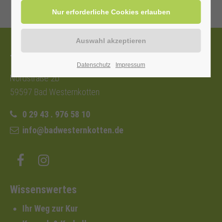
Tourist-Information
Datenschutz
Impressum
Nordstraße 2b
59597 Bad Westernkotten
0 29 43 . 976 58 10
info@badwesternkotten.de
Wissenswertes
Ihr Weg zur Kur