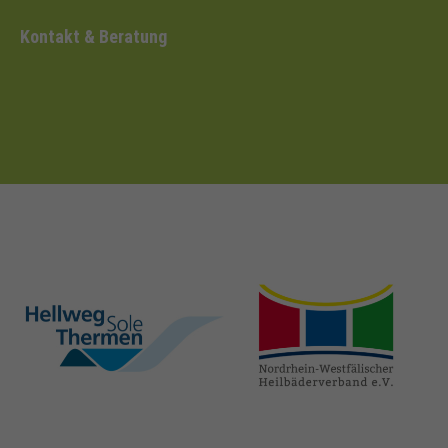
Kontakt & Beratung
hellweg-sole-
nrw-
thermen.de
heilbaeder.de