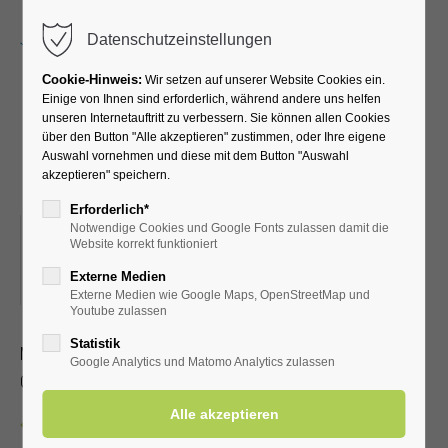
Menu
Datenschutzeinstellungen
Cookie-Hinweis:
Wir setzen auf unserer Website Cookies ein.
Einige von Ihnen sind erforderlich, während andere uns helfen
unseren Internetauftritt zu verbessern. Sie können allen Cookies
Kreativkurs mit Pia-Marie
über den Button "Alle akzeptieren" zustimmen, oder Ihre eigene
Auswahl vornehmen und diese mit dem Button "Auswahl
und Petra
akzeptieren" speichern.
Erforderlich*
Notwendige Cookies und Google Fonts zulassen damit die
16.12.2025, 19:00
Website korrekt funktioniert
ORT: KLINIK WIESENGRUND KREATIVRAUM IM
Externe Medien
UNTERGESCHOSS
Externe Medien wie Google Maps, OpenStreetMap und
Youtube zulassen
Statistik
Malen, Stempeltechnik und Deko
Google Analytics und Matomo Analytics zulassen
Ohne Anmeldung, Dauer ca. 1 – 2 Stunden
Zurück