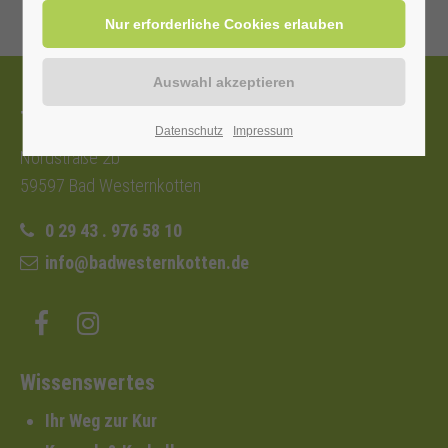
Tourist-Information
Datenschutz
Impressum
Nordstraße 2b
59597 Bad Westernkotten
0 29 43 . 976 58 10
info@badwesternkotten.de
Wissenswertes
Ihr Weg zur Kur