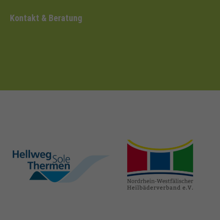
Kontakt & Beratung
hellweg-sole-
nrw-
thermen.de
heilbaeder.de