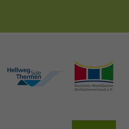
hellweg-sole-
nrw-
thermen.de
heilbaeder.de