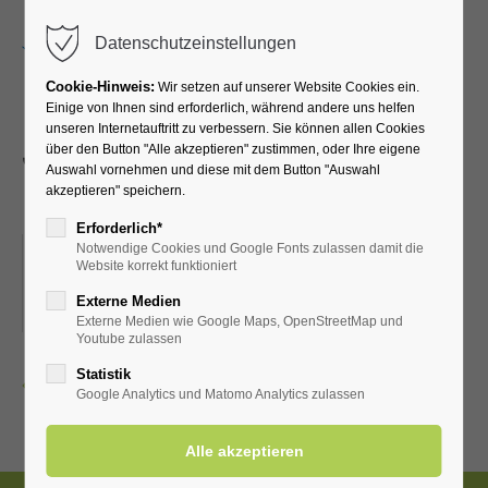
Menu
Datenschutzeinstellungen
Cookie-Hinweis:
Wir setzen auf unserer Website Cookies ein.
Einige von Ihnen sind erforderlich, während andere uns helfen
unseren Internetauftritt zu verbessern. Sie können allen Cookies
Jahresabschluss pilgern
über den Button "Alle akzeptieren" zustimmen, oder Ihre eigene
Auswahl vornehmen und diese mit dem Button "Auswahl
halbe Runde
akzeptieren" speichern.
Erforderlich*
Notwendige Cookies und Google Fonts zulassen damit die
28.12.2025, 10:00
Website korrekt funktioniert
ORT: TREFFPUNKT AM PILGERSCHILD AUF DEM
Externe Medien
KIRCHPLATZ
Externe Medien wie Google Maps, OpenStreetMap und
Youtube zulassen
Statistik
Zurück
Google Analytics und Matomo Analytics zulassen