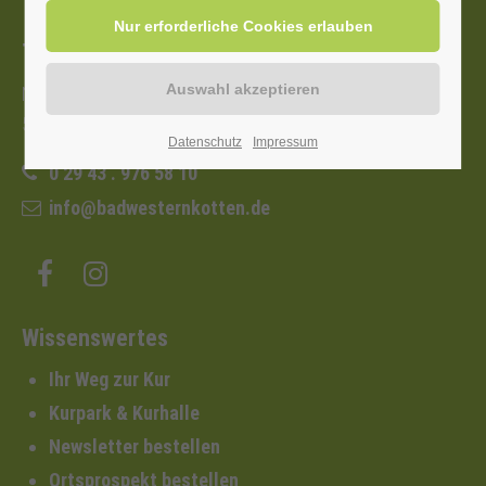
Tourist-Information
Nordstraße 2b
59597 Bad Westernkotten
Datenschutz
Impressum
0 29 43 . 976 58 10
info@badwesternkotten.de
Wissenswertes
Ihr Weg zur Kur
Kurpark & Kurhalle
Newsletter bestellen
Ortsprospekt bestellen