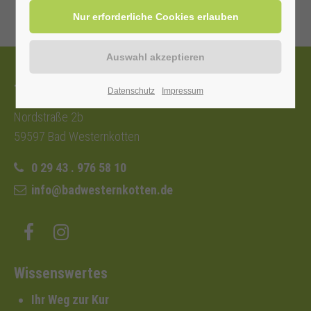
Tourist-Information
Datenschutz
Impressum
Nordstraße 2b
59597 Bad Westernkotten
0 29 43 . 976 58 10
info@badwesternkotten.de
Wissenswertes
Ihr Weg zur Kur