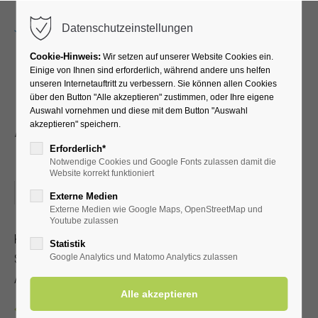
Menu
Datenschutzeinstellungen
Cookie-Hinweis:
Wir setzen auf unserer Website Cookies ein.
Einige von Ihnen sind erforderlich, während andere uns helfen
unseren Internetauftritt zu verbessern. Sie können allen Cookies
Historische
über den Button "Alle akzeptieren" zustimmen, oder Ihre eigene
Auswahl vornehmen und diese mit dem Button "Auswahl
Altstadtführung durch
akzeptieren" speichern.
Lippstadt
Erforderlich*
Notwendige Cookies und Google Fonts zulassen damit die
Website korrekt funktioniert
26.11.2022, 14:30
Externe Medien
Externe Medien wie Google Maps, OpenStreetMap und
Youtube zulassen
Kostenbeitrag: 5,00 € Erwachsene / Kinder, Schüler,
Statistik
Studenten 2,50 €
Google Analytics und Matomo Analytics zulassen
Anmeldung unter
0 29 41.5 85 15
erforderlich
Zurück