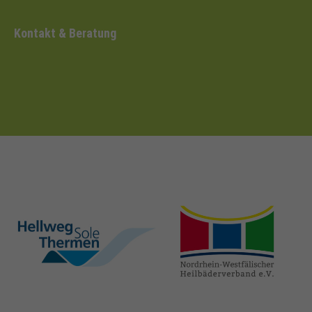
Kontakt & Beratung
hellweg-sole-
nrw-
thermen.de
heilbaeder.de