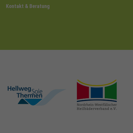
Kontakt & Beratung
hellweg-sole-
nrw-
thermen.de
heilbaeder.de