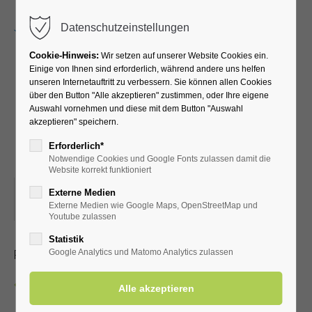
Menu
Datenschutzeinstellungen
Cookie-Hinweis:
Wir setzen auf unserer Website Cookies ein.
Einige von Ihnen sind erforderlich, während andere uns helfen
unseren Internetauftritt zu verbessern. Sie können allen Cookies
Gute Laune und Spaß
über den Button "Alle akzeptieren" zustimmen, oder Ihre eigene
Auswahl vornehmen und diese mit dem Button "Auswahl
beim "Bingo" Nachmittag
akzeptieren" speichern.
mit Nicole
Erforderlich*
Notwendige Cookies und Google Fonts zulassen damit die
Website korrekt funktioniert
07.02.2026, 15:00
Externe Medien
Externe Medien wie Google Maps, OpenStreetMap und
ORT: KURHALLE
Youtube zulassen
Statistik
Pro Teilnahme-Coupon 1,00 €
Google Analytics und Matomo Analytics zulassen
Zurück