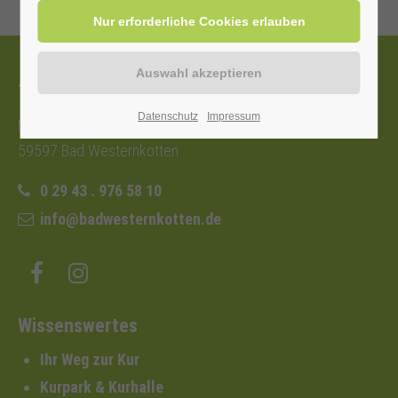
Tourist-Information
Datenschutz
Impressum
Nordstraße 2b
59597 Bad Westernkotten
0 29 43 . 976 58 10
info@badwesternkotten.de
Wissenswertes
Ihr Weg zur Kur
Kurpark & Kurhalle