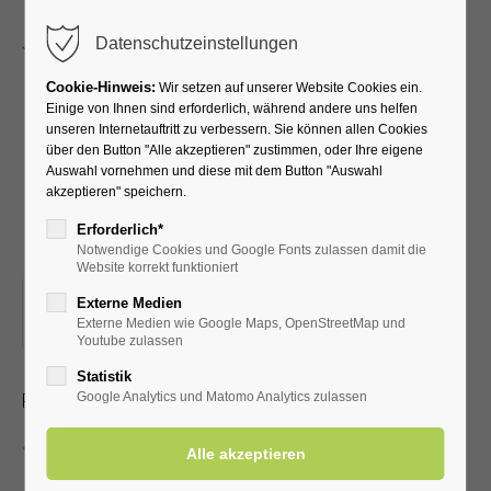
Menu
Datenschutzeinstellungen
Cookie-Hinweis:
Wir setzen auf unserer Website Cookies ein.
Einige von Ihnen sind erforderlich, während andere uns helfen
unseren Internetauftritt zu verbessern. Sie können allen Cookies
Gute Laune und Spaß
über den Button "Alle akzeptieren" zustimmen, oder Ihre eigene
Auswahl vornehmen und diese mit dem Button "Auswahl
beim "Bingo" Nachmittag
akzeptieren" speichern.
mit Nicole
Erforderlich*
Notwendige Cookies und Google Fonts zulassen damit die
Website korrekt funktioniert
05.12.2026, 15:00
Externe Medien
Externe Medien wie Google Maps, OpenStreetMap und
ORT: KURHALLE
Youtube zulassen
Statistik
Pro Teilnahme-Coupon 1,00 €
Google Analytics und Matomo Analytics zulassen
Zurück