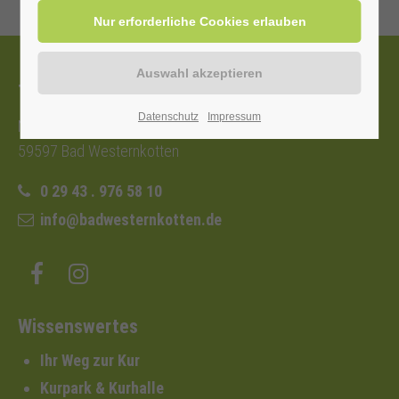
Tourist-Information
Datenschutz
Impressum
Nordstraße 2b
59597 Bad Westernkotten
0 29 43 . 976 58 10
info@badwesternkotten.de
Wissenswertes
Ihr Weg zur Kur
Kurpark & Kurhalle