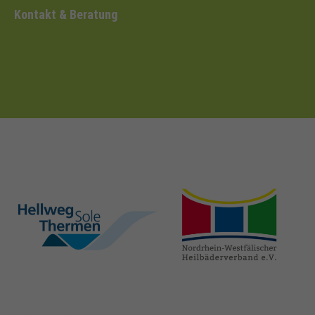
Kontakt & Beratung
hellweg-sole-
nrw-
thermen.de
heilbaeder.de