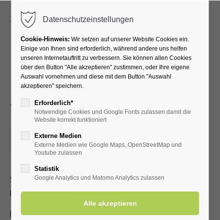
Menu
Datenschutzeinstellungen
Cookie-Hinweis:
Wir setzen auf unserer Website Cookies ein.
Einige von Ihnen sind erforderlich, während andere uns helfen
unseren Internetauftritt zu verbessern. Sie können allen Cookies
Gerd Helfmeiers Top
über den Button "Alle akzeptieren" zustimmen, oder Ihre eigene
Auswahl vornehmen und diese mit dem Button "Auswahl
Music "Schlager und Hits
akzeptieren" speichern.
von gestern und heute"
Erforderlich*
Notwendige Cookies und Google Fonts zulassen damit die
Website korrekt funktioniert
16.10.2026, 19:30
Externe Medien
Externe Medien wie Google Maps, OpenStreetMap und
ORT: KLINIK SOLEQUELLE, CAFÉTERIA
Youtube zulassen
Statistik
Schlager und Hits von gestern und heute mit "Gerd
Google Analytics und Matomo Analytics zulassen
Helfmeiers Top Music"
Eintritt frei