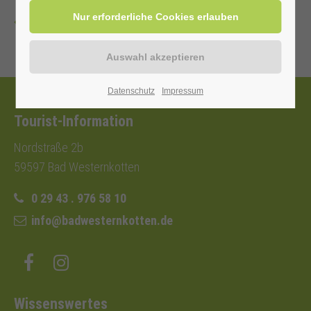
Zurück
Datenschutz
Impressum
Tourist-Information
Nordstraße 2b
59597 Bad Westernkotten
0 29 43 . 976 58 10
info@badwesternkotten.de
Wissenswertes