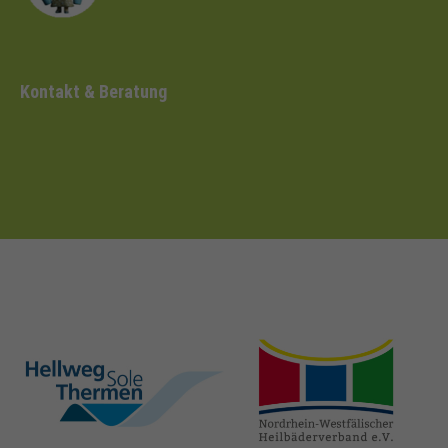
Kontakt & Beratung
hellweg-sole-
nrw-
thermen.de
heilbaeder.de