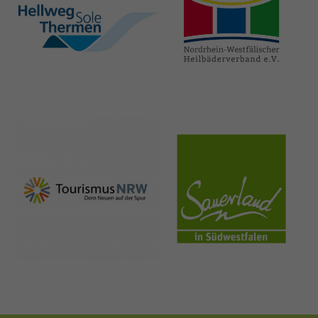
hellweg-sole-
nrw-
thermen.de
heilbaeder.de
nrw-
sauerland.co
tourismus.de
m