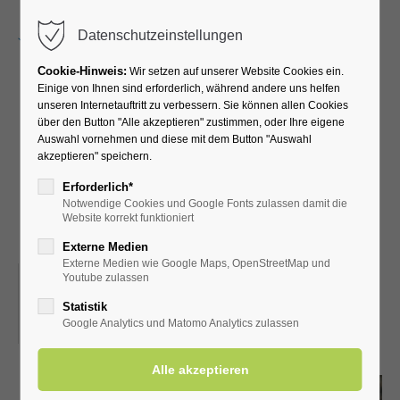
Menu
Datenschutzeinstellungen
Cookie-Hinweis:
Wir setzen auf unserer Website Cookies ein.
Einige von Ihnen sind erforderlich, während andere uns helfen
unseren Internetauftritt zu verbessern. Sie können allen Cookies
Gassen und Pättges in
über den Button "Alle akzeptieren" zustimmen, oder Ihre eigene
Auswahl vornehmen und diese mit dem Button "Auswahl
Bad Westernkotten -
akzeptieren" speichern.
unterhaltsame
Erforderlich*
Notwendige Cookies und Google Fonts zulassen damit die
Ortsführung
Website korrekt funktioniert
Externe Medien
Externe Medien wie Google Maps, OpenStreetMap und
24.08.2023, 15:00
Youtube zulassen
ORT: TREFFPUNKT: SÄLZER AM KÖNIGSSOOD,
Statistik
Google Analytics und Matomo Analytics zulassen
ORTSMITTE