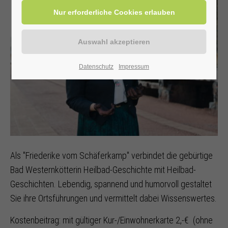
Datenschutz
Impressum
Als "Friederike vom Schäferkamp" verbindet die gebürtige
Bad Westernkötterin Heilbad-Geschichte mit Heilbad-
Geschichten. Lebendig, spannend und humorvoll gestaltet
Sie ihre Ortsführungen und vermittelt dabei Wissenswertes.
Kostenbeitrag: mit gültiger Kur-/Einwohnerkarte 2,-€ (ohne