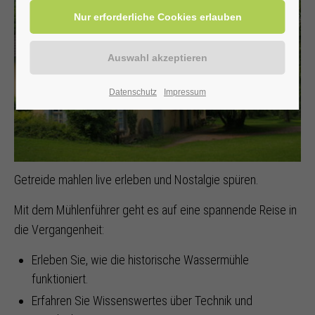
Datenschutz
Impressum
Getreide mahlen live erleben und Nostalgie spüren.
Mit dem Mühlenführer geht es auf eine spannende Reise in
die Vergangenheit:
Erleben Sie, wie die historische Wassermühle
funktioniert.
Erfahren Sie Wissenswertes über Technik und