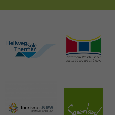
hellweg-sole-
nrw-
thermen.de
heilbaeder.de
nrw-
sauerland.co
tourismus.de
m