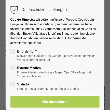
Menu
Datenschutzeinstellungen
Cookie-Hinweis:
Wir setzen auf unserer Website Cookies ein.
Einige von Ihnen sind erforderlich, während andere uns helfen
unseren Internetauftritt zu verbessern. Sie können allen Cookies
Führung durch die
über den Button "Alle akzeptieren" zustimmen, oder Ihre eigene
Auswahl vornehmen und diese mit dem Button "Auswahl
Schäferkämper
akzeptieren" speichern.
Wassermühle
Erforderlich*
Notwendige Cookies und Google Fonts zulassen damit die
Website korrekt funktioniert
05.10.2024, 14:30
Externe Medien
Externe Medien wie Google Maps, OpenStreetMap und
ORT: SCHÄFERKÄMPER WASSERMÜHLE
Youtube zulassen
Statistik
Google Analytics und Matomo Analytics zulassen