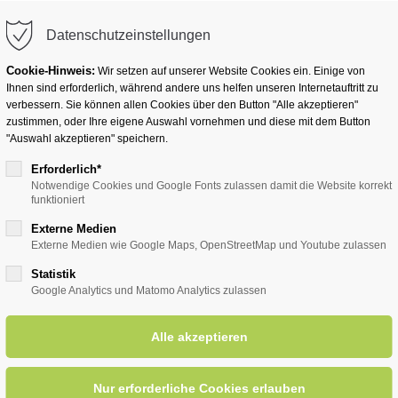
info@badwesternkotten.de
Datenschutzeinstellungen
Cookie-Hinweis:
Wir setzen auf unserer Website Cookies ein. Einige von
Ihnen sind erforderlich, während andere uns helfen unseren Internetauftritt zu
verbessern. Sie können allen Cookies über den Button "Alle akzeptieren"
zustimmen, oder Ihre eigene Auswahl vornehmen und diese mit dem Button
Ihr Heilbad
Übernachten
Für Ihre Gesun
"Auswahl akzeptieren" speichern.
Erforderlich*
Notwendige Cookies und Google Fonts zulassen damit die Website korrekt
funktioniert
entsreader (Timeline)
Externe Medien
Externe Medien wie Google Maps, OpenStreetMap und Youtube zulassen
Statistik
Google Analytics und Matomo Analytics zulassen
häferkämper Wassermühle