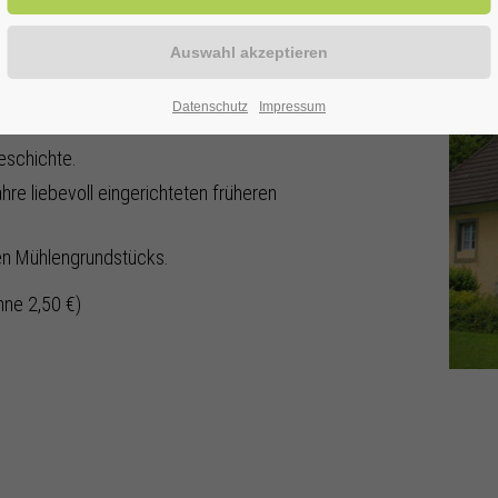
ise in die Vergangenheit:
Datenschutz
Impressum
ktioniert.
eschichte.
hre liebevoll eingerichteten früheren
hen Mühlengrundstücks.
hne 2,50 €)