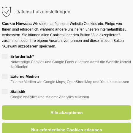
info@badwesternkotten.de
Datenschutzeinstellungen
Cookie-Hinweis:
Wir setzen auf unserer Website Cookies ein. Einige von
Ihnen sind erforderlich, während andere uns helfen unseren Internetauftritt zu
verbessern. Sie können allen Cookies über den Button "Alle akzeptieren"
zustimmen, oder Ihre eigene Auswahl vornehmen und diese mit dem Button
Ihr Heilbad
Übernachten
Für Ihre Gesun
"Auswahl akzeptieren" speichern.
Erforderlich*
Notwendige Cookies und Google Fonts zulassen damit die Website korrekt
funktioniert
entsreader (Timeline)
Externe Medien
Externe Medien wie Google Maps, OpenStreetMap und Youtube zulassen
Statistik
Google Analytics und Matomo Analytics zulassen
häferkämper Wassermühle