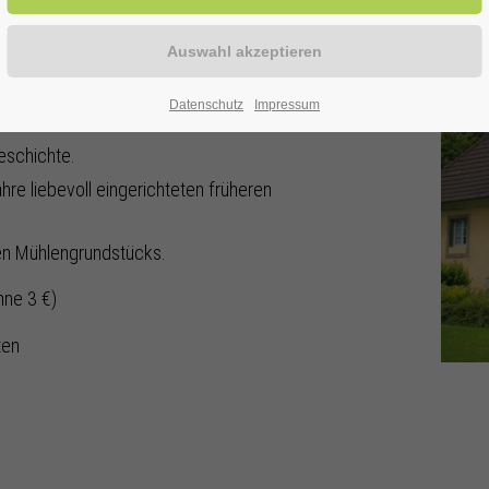
ise in die Vergangenheit:
Datenschutz
Impressum
ktioniert.
eschichte.
hre liebevoll eingerichteten früheren
hen Mühlengrundstücks.
hne 3 €)
ten