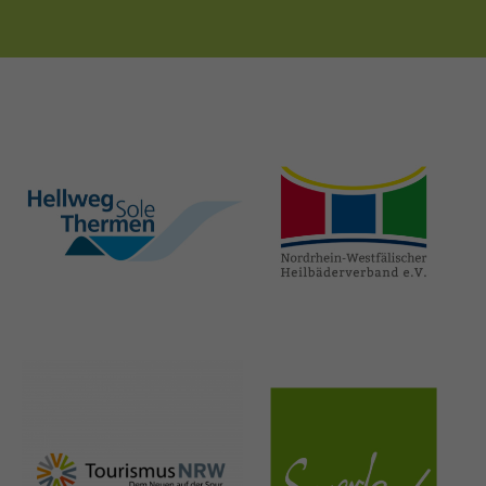
hellweg-sole-
nrw-
thermen.de
heilbaeder.de
nrw-
sauerland.co