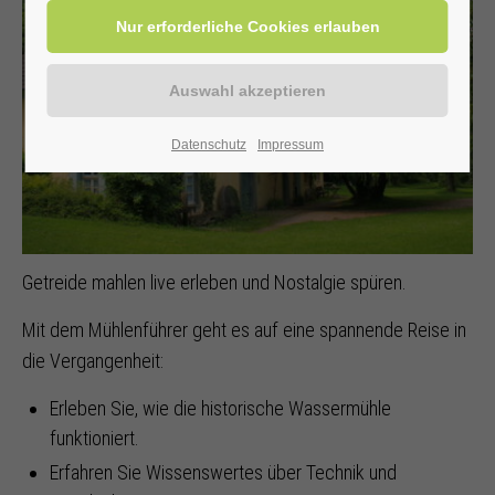
Datenschutz
Impressum
Getreide mahlen live erleben und Nostalgie spüren.
Mit dem Mühlenführer geht es auf eine spannende Reise in
die Vergangenheit:
Erleben Sie, wie die historische Wassermühle
funktioniert.
Erfahren Sie Wissenswertes über Technik und