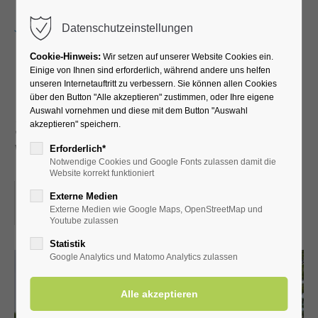
Menu
Datenschutzeinstellungen
Cookie-Hinweis:
Wir setzen auf unserer Website Cookies ein.
Einige von Ihnen sind erforderlich, während andere uns helfen
unseren Internetauftritt zu verbessern. Sie können allen Cookies
Führung durch die
über den Button "Alle akzeptieren" zustimmen, oder Ihre eigene
Auswahl vornehmen und diese mit dem Button "Auswahl
Schäferkämper
akzeptieren" speichern.
Wassermühle
Erforderlich*
Notwendige Cookies und Google Fonts zulassen damit die
Website korrekt funktioniert
08.04.2023, 14:30
Externe Medien
Externe Medien wie Google Maps, OpenStreetMap und
ORT: SCHÄFERKÄMPER WASSERMÜHLE
Youtube zulassen
Statistik
Google Analytics und Matomo Analytics zulassen