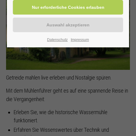
Datenschutz
Impressum
Getreide mahlen live erleben und Nostalgie spüren.
Mit dem Mühlenführer geht es auf eine spannende Reise in
die Vergangenheit:
Erleben Sie, wie die historische Wassermühle
funktioniert.
Erfahren Sie Wissenswertes über Technik und