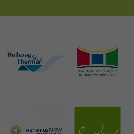
hellweg-sole-
nrw-
thermen.de
heilbaeder.de
nrw-
sauerland.co