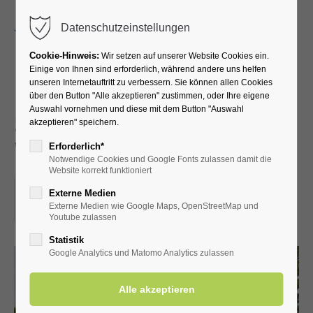
Menu
Datenschutzeinstellungen
Cookie-Hinweis:
Wir setzen auf unserer Website Cookies ein.
Einige von Ihnen sind erforderlich, während andere uns helfen
unseren Internetauftritt zu verbessern. Sie können allen Cookies
Führung durch die
über den Button "Alle akzeptieren" zustimmen, oder Ihre eigene
Auswahl vornehmen und diese mit dem Button "Auswahl
Schäferkämper
akzeptieren" speichern.
Wassermühle
Erforderlich*
Notwendige Cookies und Google Fonts zulassen damit die
Website korrekt funktioniert
11.03.2023, 14:30
Externe Medien
Externe Medien wie Google Maps, OpenStreetMap und
ORT: SCHÄFERKÄMPER WASSERMÜHLE
Youtube zulassen
Statistik
Google Analytics und Matomo Analytics zulassen