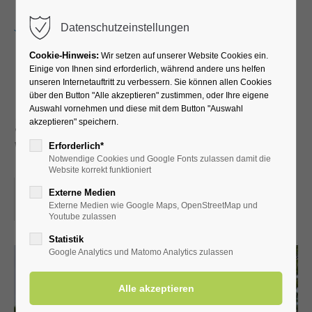
Menu
Datenschutzeinstellungen
Cookie-Hinweis:
Wir setzen auf unserer Website Cookies ein.
Einige von Ihnen sind erforderlich, während andere uns helfen
unseren Internetauftritt zu verbessern. Sie können allen Cookies
Führung durch die
über den Button "Alle akzeptieren" zustimmen, oder Ihre eigene
Auswahl vornehmen und diese mit dem Button "Auswahl
Schäferkämper
akzeptieren" speichern.
Wassermühle
Erforderlich*
Notwendige Cookies und Google Fonts zulassen damit die
Website korrekt funktioniert
30.05.2026, 14:30
Externe Medien
Externe Medien wie Google Maps, OpenStreetMap und
ORT: SCHÄFERKÄMPER WASSERMÜHLE
Youtube zulassen
Statistik
Google Analytics und Matomo Analytics zulassen