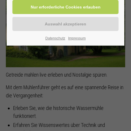
Datenschutz
Impressum
Getreide mahlen live erleben und Nostalgie spüren.
Mit dem Mühlenführer geht es auf eine spannende Reise in
die Vergangenheit:
Erleben Sie, wie die historische Wassermühle
funktioniert.
Erfahren Sie Wissenswertes über Technik und