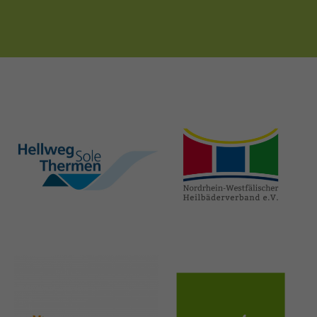
hellweg-sole-
nrw-
thermen.de
heilbaeder.de