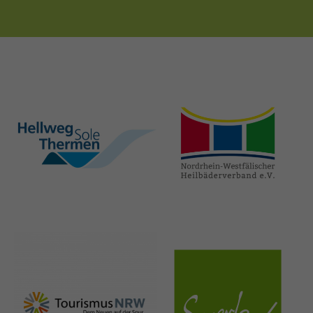
hellweg-sole-
nrw-
thermen.de
heilbaeder.de
nrw-
sauerland.co