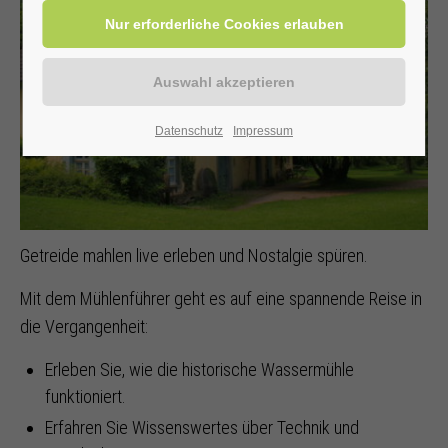
Datenschutz
Impressum
Getreide mahlen live erleben und Nostalgie spüren.
Mit dem Mühlenführer geht es auf eine spannende Reise in
die Vergangenheit:
Erleben Sie, wie die historische Wassermühle
funktioniert.
Erfahren Sie Wissenswertes über Technik und