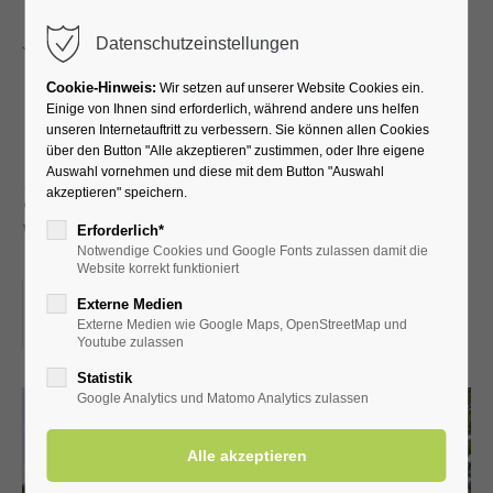
Menu
Datenschutzeinstellungen
Cookie-Hinweis:
Wir setzen auf unserer Website Cookies ein.
Einige von Ihnen sind erforderlich, während andere uns helfen
unseren Internetauftritt zu verbessern. Sie können allen Cookies
Führung durch die
über den Button "Alle akzeptieren" zustimmen, oder Ihre eigene
Auswahl vornehmen und diese mit dem Button "Auswahl
Schäferkämper
akzeptieren" speichern.
Wassermühle
Erforderlich*
Notwendige Cookies und Google Fonts zulassen damit die
Website korrekt funktioniert
28.06.2025, 14:30
Externe Medien
Externe Medien wie Google Maps, OpenStreetMap und
ORT: SCHÄFERKÄMPER WASSERMÜHLE
Youtube zulassen
Statistik
Google Analytics und Matomo Analytics zulassen