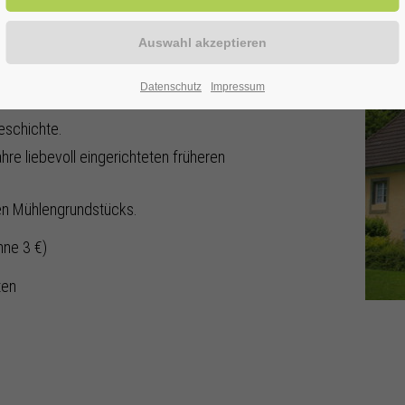
ise in die Vergangenheit:
Datenschutz
Impressum
ktioniert.
eschichte.
hre liebevoll eingerichteten früheren
hen Mühlengrundstücks.
hne 3 €)
ten