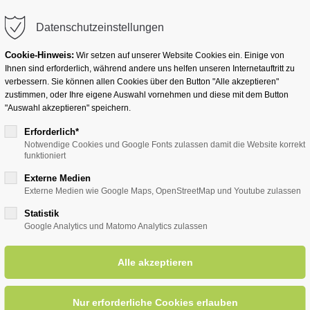
info@badwesternkotten.de
Datenschutzeinstellungen
Cookie-Hinweis:
Wir setzen auf unserer Website Cookies ein. Einige von
Ihnen sind erforderlich, während andere uns helfen unseren Internetauftritt zu
verbessern. Sie können allen Cookies über den Button "Alle akzeptieren"
zustimmen, oder Ihre eigene Auswahl vornehmen und diese mit dem Button
Ihr Heilbad
Übernachten
Für Ihre Gesun
"Auswahl akzeptieren" speichern.
Erforderlich*
Notwendige Cookies und Google Fonts zulassen damit die Website korrekt
funktioniert
entsreader (Timeline)
Externe Medien
Externe Medien wie Google Maps, OpenStreetMap und Youtube zulassen
Statistik
Google Analytics und Matomo Analytics zulassen
häferkämper Wassermühle