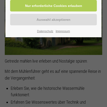
Datenschutz
Impressum
Getreide mahlen live erleben und Nostalgie spüren.
Mit dem Mühlenführer geht es auf eine spannende Reise in
die Vergangenheit:
Erleben Sie, wie die historische Wassermühle
funktioniert.
Erfahren Sie Wissenswertes über Technik und