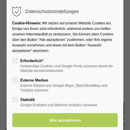
Menu
Datenschutzeinstellungen
Cookie-Hinweis:
Wir setzen auf unserer Website Cookies ein.
Einige von Ihnen sind erforderlich, während andere uns helfen
unseren Internetauftritt zu verbessern. Sie können allen Cookies
Führung durch die
über den Button "Alle akzeptieren" zustimmen, oder Ihre eigene
Auswahl vornehmen und diese mit dem Button "Auswahl
Schäferkämper
akzeptieren" speichern.
Wassermühle
Erforderlich*
Notwendige Cookies und Google Fonts zulassen damit die
Website korrekt funktioniert
01.03.2025, 14:30
Externe Medien
Externe Medien wie Google Maps, OpenStreetMap und
ORT: SCHÄFERKÄMPER WASSERMÜHLE
Youtube zulassen
Statistik
Google Analytics und Matomo Analytics zulassen