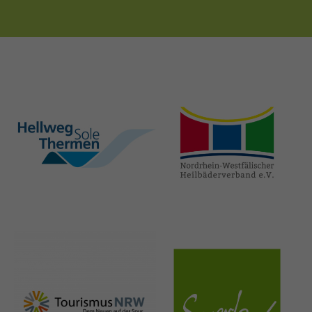
hellweg-sole-
nrw-
thermen.de
heilbaeder.de
nrw-
sauerland.co