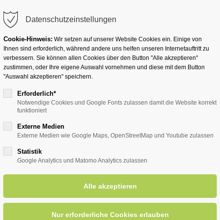
info@badwesternkotten.de
Datenschutzeinstellungen
Cookie-Hinweis:
Wir setzen auf unserer Website Cookies ein. Einige von
Ihnen sind erforderlich, während andere uns helfen unseren Internetauftritt zu
verbessern. Sie können allen Cookies über den Button "Alle akzeptieren"
zustimmen, oder Ihre eigene Auswahl vornehmen und diese mit dem Button
Ihr Heilbad
Übernachten
Für Ihre Gesun
"Auswahl akzeptieren" speichern.
Erforderlich*
Notwendige Cookies und Google Fonts zulassen damit die Website korrekt
funktioniert
entsreader (Timeline)
Externe Medien
Externe Medien wie Google Maps, OpenStreetMap und Youtube zulassen
Statistik
Google Analytics und Matomo Analytics zulassen
der 50-iger Jahre bis heute