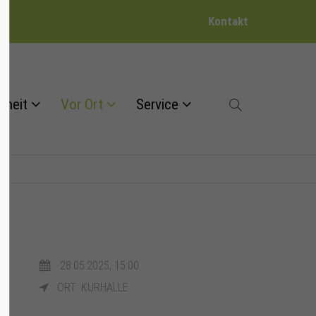
Kontakt
dheit
Vor Ort
Service
28.05.2025, 15:00
ORT: KURHALLE