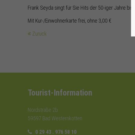
Frank Seyda singt für Sie Hits der 50-iger Jahre bis 
Mit Kur-/Einwohnerkarte frei, ohne 3,00 €
Zurück
Tourist-Information
Nordstraße 2b
59597 Bad Westernkotten
0 29 43 . 976 58 10