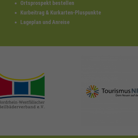
Ortsprospekt bestellen
Kurbeitrag & Kurkarten-Pluspunkte
Lageplan und Anreise
nrw-
nrw-tourismus.de
heilbaeder.de