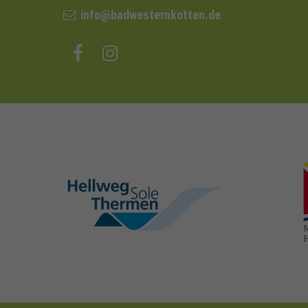
info@badwesternkotten.de
hellweg-sole-
thermen.de