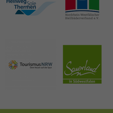
hellweg-sole-
nrw-
thermen.de
heilbaeder.de
nrw-
sauerland.co
tourismus.de
m