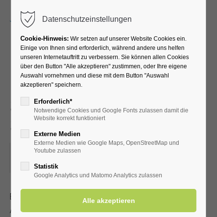
Menu
Datenschutzeinstellungen
Cookie-Hinweis:
Wir setzen auf unserer Website Cookies ein.
Einige von Ihnen sind erforderlich, während andere uns helfen
unseren Internetauftritt zu verbessern. Sie können allen Cookies
Fit ins Beste Alter -
über den Button "Alle akzeptieren" zustimmen, oder Ihre eigene
Auswahl vornehmen und diese mit dem Button "Auswahl
Leichte Gymnastik für
akzeptieren" speichern.
Senioren im Sitzen und
Erforderlich*
Notwendige Cookies und Google Fonts zulassen damit die
Stehen
Website korrekt funktioniert
Externe Medien
Externe Medien wie Google Maps, OpenStreetMap und
25.04.2023, 10:00
Youtube zulassen
ORT: KURHALLE
Statistik
Google Analytics und Matomo Analytics zulassen
Bleiben Sie beweglich und fit - auch im fortgeschrittenen
Alter