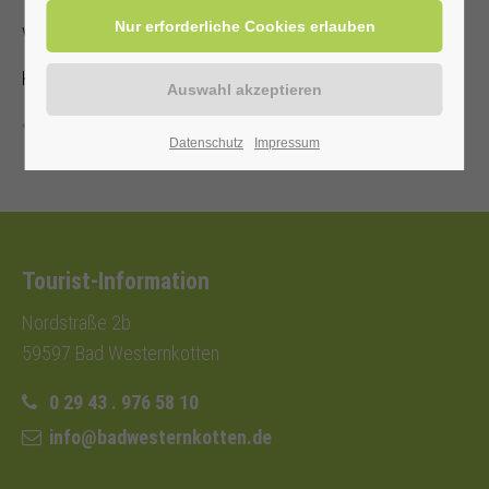
von und mit Annette Hoberg-Trockel
Kostenbeitrag mit Kur-/ Einwohnerkarte 2,00€ (ohne 3,00€)
Zurück
Datenschutz
Impressum
Tourist-Information
Nordstraße 2b
59597 Bad Westernkotten
0 29 43 . 976 58 10
info@badwesternkotten.de