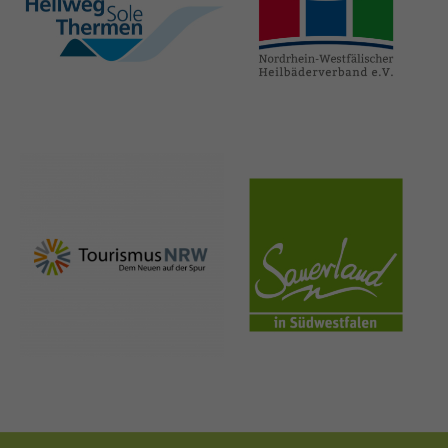
hellweg-sole-
nrw-
thermen.de
heilbaeder.de
nrw-
sauerland.co
tourismus.de
m