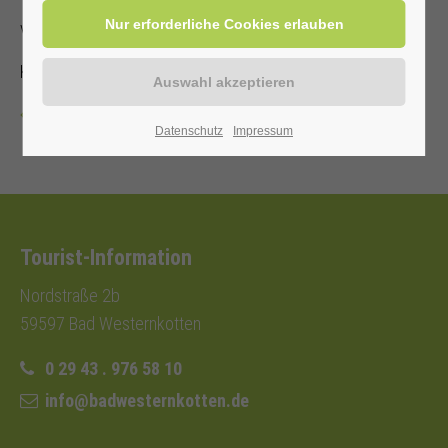
von und mit Annette Hoberg-Trockel
Kostenbeitrag mit Kur-/ Einwohnerkarte 2,00€ (ohne 5,00€)
Zurück
Datenschutz
Impressum
Tourist-Information
Nordstraße 2b
59597 Bad Westernkotten
0 29 43 . 976 58 10
info@badwesternkotten.de