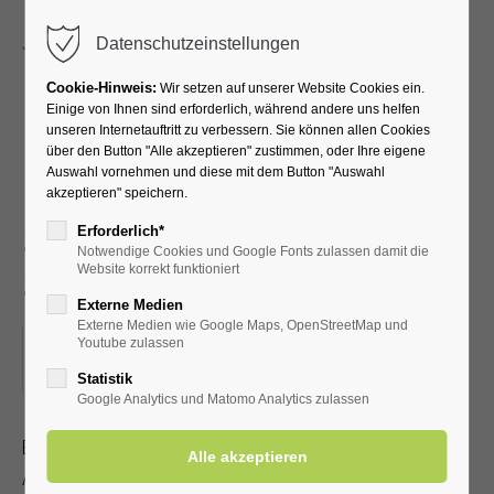
Menu
Datenschutzeinstellungen
Cookie-Hinweis:
Wir setzen auf unserer Website Cookies ein.
Einige von Ihnen sind erforderlich, während andere uns helfen
unseren Internetauftritt zu verbessern. Sie können allen Cookies
Fit ins Beste Alter -
über den Button "Alle akzeptieren" zustimmen, oder Ihre eigene
Auswahl vornehmen und diese mit dem Button "Auswahl
Leichte Gymnastik für
akzeptieren" speichern.
Senioren im Sitzen und
Erforderlich*
Notwendige Cookies und Google Fonts zulassen damit die
Stehen
Website korrekt funktioniert
Externe Medien
Externe Medien wie Google Maps, OpenStreetMap und
01.07.2025, 10:00
Youtube zulassen
ORT: KURHALLE
Statistik
Google Analytics und Matomo Analytics zulassen
Bleiben Sie beweglich und fit - auch im fortgeschrittenen
Alter