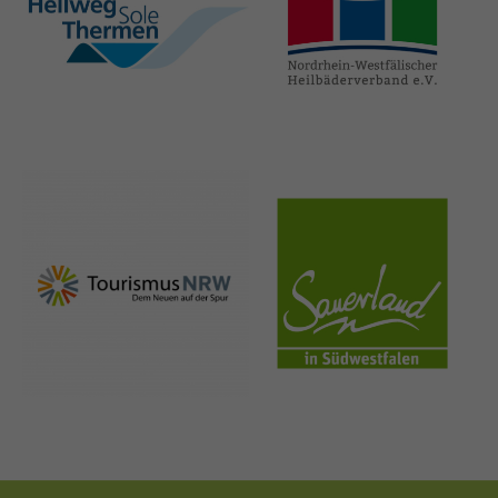
hellweg-sole-
nrw-
thermen.de
heilbaeder.de
nrw-
sauerland.co
tourismus.de
m