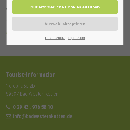
von und mit Annette Hoberg-Trockel
Kostenbeitrag mit Kur-/ Einwohnerkarte 2,00 €, ohne 5,00 €
Zurück
Datenschutz
Impressum
Tourist-Information
Nordstraße 2b
59597 Bad Westernkotten
0 29 43 . 976 58 10
info@badwesternkotten.de