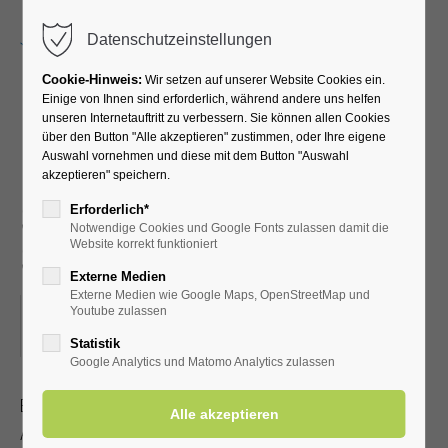
Menu
Datenschutzeinstellungen
Cookie-Hinweis:
Wir setzen auf unserer Website Cookies ein.
Einige von Ihnen sind erforderlich, während andere uns helfen
unseren Internetauftritt zu verbessern. Sie können allen Cookies
Fit ins Beste Alter -
über den Button "Alle akzeptieren" zustimmen, oder Ihre eigene
Auswahl vornehmen und diese mit dem Button "Auswahl
Leichte Gymnastik für
akzeptieren" speichern.
Senioren im Sitzen und
Erforderlich*
Notwendige Cookies und Google Fonts zulassen damit die
Stehen
Website korrekt funktioniert
Externe Medien
Externe Medien wie Google Maps, OpenStreetMap und
13.05.2025, 10:00
Youtube zulassen
ORT: KURHALLE
Statistik
Google Analytics und Matomo Analytics zulassen
Bleiben Sie beweglich und fit - auch im fortgeschrittenen
Alter