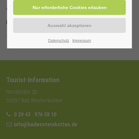
von und mit Annette Hoberg-Trockel
Kostenbeitrag mit Kur-/ Einwohnerkarte 2,00€ (ohne 3,00€)
Zurück
Datenschutz
Impressum
Tourist-Information
Nordstraße 2b
59597 Bad Westernkotten
0 29 43 . 976 58 10
info@badwesternkotten.de