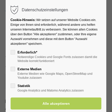
Menu
Datenschutzeinstellungen
Cookie-Hinweis:
Wir setzen auf unserer Website Cookies ein.
Einige von Ihnen sind erforderlich, während andere uns helfen
unseren Internetauftritt zu verbessern. Sie können allen Cookies
Fit ins Beste Alter -
über den Button "Alle akzeptieren" zustimmen, oder Ihre eigene
Auswahl vornehmen und diese mit dem Button "Auswahl
Leichte Gymnastik für
akzeptieren" speichern.
Senioren im Sitzen und
Erforderlich*
Notwendige Cookies und Google Fonts zulassen damit die
Stehen
Website korrekt funktioniert
Externe Medien
Externe Medien wie Google Maps, OpenStreetMap und
14.03.2023, 10:00
Youtube zulassen
ORT: KURHALLE
Statistik
Google Analytics und Matomo Analytics zulassen
Bleiben Sie beweglich und fit - auch im fortgeschrittenen
Alter