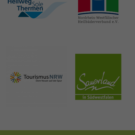
hellweg-sole-
nrw-
thermen.de
heilbaeder.de
nrw-
sauerland.co
tourismus.de
m