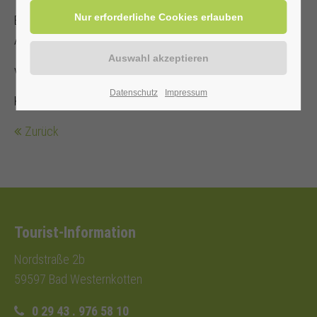
Bleiben Sie beweglich und fit - auch im fortgeschrittenen
Alter
von und mit Annette Hoberg-Trockel
Datenschutz
Impressum
Kostenbeitrag mit Kur-/ Einwohnerkarte 2,00€ (ohne 5,00€)
Zurück
Tourist-Information
Nordstraße 2b
59597 Bad Westernkotten
0 29 43 . 976 58 10