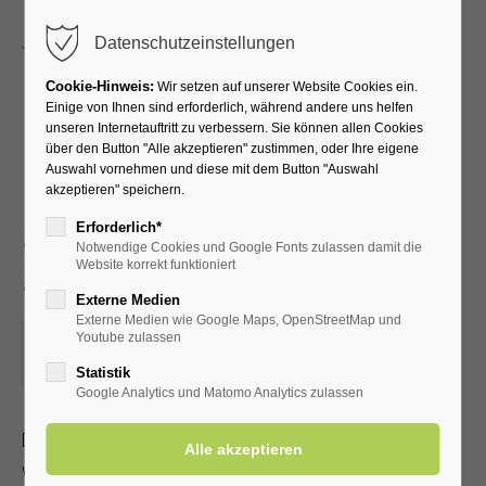
Menu
Datenschutzeinstellungen
Cookie-Hinweis:
Wir setzen auf unserer Website Cookies ein.
Einige von Ihnen sind erforderlich, während andere uns helfen
unseren Internetauftritt zu verbessern. Sie können allen Cookies
Fit ins Beste Alter -
über den Button "Alle akzeptieren" zustimmen, oder Ihre eigene
Auswahl vornehmen und diese mit dem Button "Auswahl
Leichte Gymnastik für
akzeptieren" speichern.
Senioren im Sitzen und
Erforderlich*
Notwendige Cookies und Google Fonts zulassen damit die
Stehen
Website korrekt funktioniert
Externe Medien
Externe Medien wie Google Maps, OpenStreetMap und
21.07.2026, 10:00
Youtube zulassen
ORT: KURHALLE
Statistik
Google Analytics und Matomo Analytics zulassen
Dieser Termin hatte sich jede Woche bis zum 21.07.2026
wiederholt. bis zum 21.07.2026.