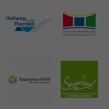
hellweg-sole-
nrw-
thermen.de
heilbaeder.de
nrw-
sauerland.co
tourismus.de
m