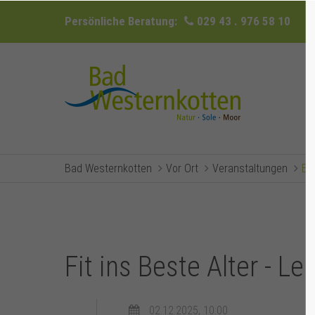
Persönliche Beratung:
029 43 . 976 58 10
Bad Westernkotten
Vor Ort
Veranstaltungen
Ev
Fit ins Beste Alter - L
02.12.2025, 10:00