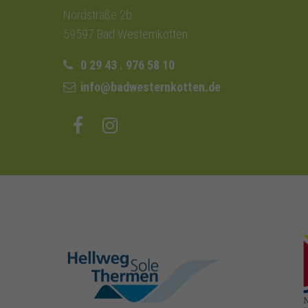
Nordstraße 2b
59597 Bad Westernkotten
0 29 43 . 976 58 10
info@badwesternkotten.de
hellweg-sole-
thermen.de