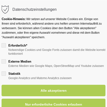
info@badwesternkotten.de
Datenschutzeinstellungen
Cookie-Hinweis:
Wir setzen auf unserer Website Cookies ein. Einige von
Ihnen sind erforderlich, während andere uns helfen unseren Internetauftritt zu
verbessern. Sie können allen Cookies über den Button "Alle akzeptieren"
zustimmen, oder Ihre eigene Auswahl vornehmen und diese mit dem Button
Ihr Heilbad
Übernachten
Für Ihre Gesun
"Auswahl akzeptieren" speichern.
Erforderlich*
Notwendige Cookies und Google Fonts zulassen damit die Website korrekt
funktioniert
entsreader (Timeline)
Externe Medien
Externe Medien wie Google Maps, OpenStreetMap und Youtube zulassen
Statistik
Google Analytics und Matomo Analytics zulassen
eichte Gymnastik für Senioren