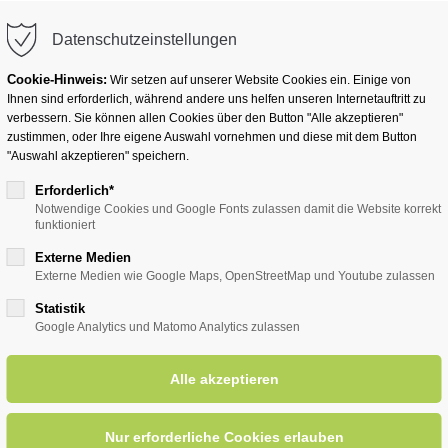
info@badwesternkotten.de
Datenschutzeinstellungen
Cookie-Hinweis:
Wir setzen auf unserer Website Cookies ein. Einige von
Ihnen sind erforderlich, während andere uns helfen unseren Internetauftritt zu
verbessern. Sie können allen Cookies über den Button "Alle akzeptieren"
zustimmen, oder Ihre eigene Auswahl vornehmen und diese mit dem Button
Ihr Heilbad
Übernachten
Für Ihre Gesun
"Auswahl akzeptieren" speichern.
Erforderlich*
Notwendige Cookies und Google Fonts zulassen damit die Website korrekt
funktioniert
entsreader (Timeline)
Externe Medien
Externe Medien wie Google Maps, OpenStreetMap und Youtube zulassen
Statistik
Google Analytics und Matomo Analytics zulassen
eichte Gymnastik für Senioren