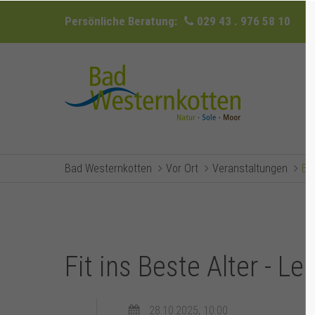
Persönliche Beratung:
029 43 . 976 58 10
Bad Westernkotten
Vor Ort
Veranstaltungen
Ev
Fit ins Beste Alter - L
28.10.2025, 10:00