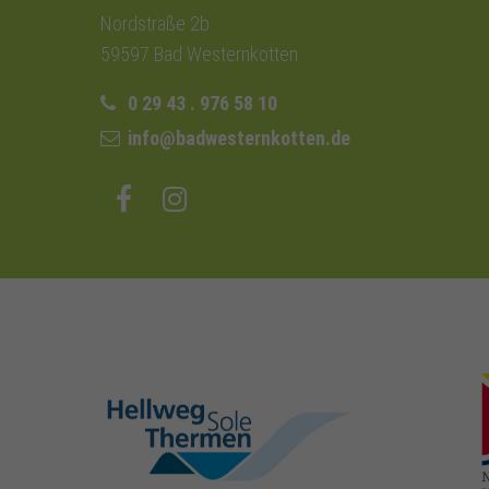
Nordstraße 2b
59597 Bad Westernkotten
0 29 43 . 976 58 10
info@badwesternkotten.de
hellweg-sole-
thermen.de